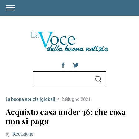
S
S
e
E
A
a
R
C
La buona notizia [global]
2 Giugno 2021
r
H
c
Acquisto casa under 36: che cosa
h
non si paga
f
by
Redazione
o