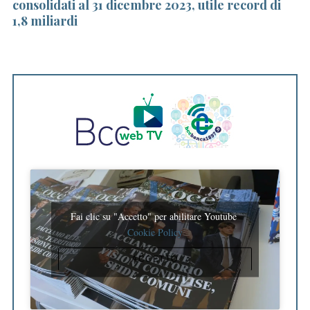
consolidati al 31 dicembre 2023, utile record di
pe
1,8 miliardi
Fai clic su "Accetto" per abilitare Youtube
Cookie Policy
ACCETTO