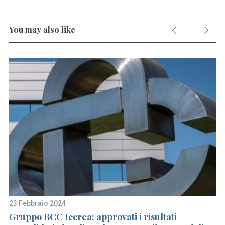
S
e
You may also like
a
r
c
h
f
o
r
:
23 Febbraio 2024
16
Gruppo BCC Iccrea: approvati i risultati
Bo