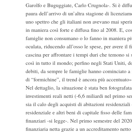
Garolfo e Buguggiate, Carlo Crugnola-. Si è diffu
paura dell’arrivo di un’altra stagione di licenziam
uno spettro che gli italiani non avevano mai sper
in maniera così forte e diffusa fino al 2008. E, cos
famiglie non consumano o lo fanno in maniera pi
oculata, riducendo all’osso le spese, per avere il f
cascina per affrontare i tempi duri che temono si 
così in tutto il mondo; perfino negli Stati Uniti, 
debiti, da sempre le famiglie hanno cominciato a
di “formichine”, il trend è ancora più accentuato»
Nel dettaglio, la situazione è stata ben fotografat
investimenti reali netti (-6,6 miliardi nel primo s
sia il calo degli acquisti di abitazioni residenzia
residenziale e altri beni di capitale fisso delle f
finanziari -si legge-. Nel primo semestre del 2020
finanziaria netta grazie a un accreditamento netto 