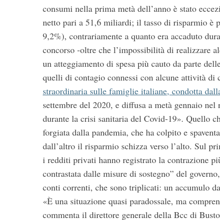
consumi nella prima metà dell’anno è stato ecce
netto pari a 51,6 miliardi; il tasso di risparmio è p
9,2%), contrariamente a quanto era accaduto dura
concorso -oltre che l’impossibilità di realizzare al
S
e
un atteggiamento di spesa più cauto da parte delle 
a
quelli di contagio connessi con alcune attività d
r
straordinaria sulle famiglie italiane, condotta dall
c
settembre del 2020, e diffusa a metà gennaio nel r
h
f
durante la crisi sanitaria del Covid-19». Quello 
o
forgiata dalla pandemia, che ha colpito e spaventat
r
dall’altro il risparmio schizza verso l’alto. Sul p
:
i redditi privati hanno registrato la contrazione pi
contrastata dalle misure di sostegno” del governo, 
conti correnti, che sono triplicati: un accumulo d
«È una situazione quasi paradossale, ma comprens
commenta il direttore generale della Bcc di Busto