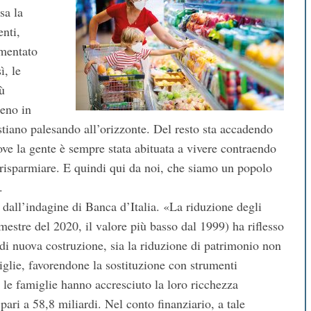
sa la
enti,
imentato
ì, le
ù
ieno in
stiano palesando all’orizzonte. Del resto sta accadendo
dove la gente è sempre stata abituata a vivere contraendo
 risparmiare. E quindi qui da noi, che siamo un popolo
.
a dall’indagine di Banca d’Italia. «La riduzione degli
emestre del 2020, il valore più basso dal 1999) ha riflesso
li di nuova costruzione, sia la riduzione di patrimonio non
amiglie, favorendone la sostituzione con strumenti
 le famiglie hanno accresciuto la loro ricchezza
pari a 58,8 miliardi. Nel conto finanziario, a tale