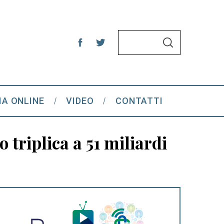
S
S
e
E
A
a
R
C
r
H
c
IA ONLINE
VIDEO
CONTATTI
h
f
o
o triplica a 51 miliardi
r
: