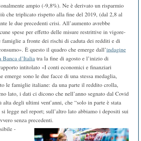
zionalmente ampio (-9,8%). Ne è derivato un risparmio
iù che triplicato rispetto alla fine del 2019, (dal 2,8 al
nte le due precedenti crisi. All’aumento avrebbe
cune spese per effetto delle misure restrittive in vigore-
famiglie a fronte dei rischi di caduta dei redditi e di
i consumo». È questo il quadro che emerge dall’
indagine
a Banca d’Italia
tra la fine di agosto e l’inizio di
apporto intitolato «I conti economici e finanziari
che emerge sono le due facce di una stessa medaglia,
o le famiglie italiane: da una parte il reddito crolla,
rimo lato, i dati ci dicono che nell’anno segnato dal Covid
ù alta degli ultimi vent’anni, che “solo in parte è stata
si legge nel report; sull’altro lato abbiamo i depositi sui
avvero senza precedenti.
ibile -