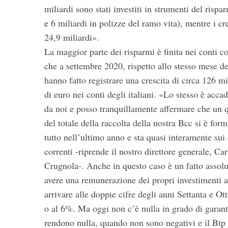
miliardi sono stati investiti in strumenti del risp
e 6 miliardi in polizze del ramo vita), mentre i cre
24,9 miliardi».
La maggior parte dei risparmi è finita nei conti co
che a settembre 2020, rispetto allo stesso mese d
hanno fatto registrare una crescita di circa 126 mi
di euro nei conti degli italiani. «Lo stesso è acca
da noi e posso tranquillamente affermare che un 
del totale della raccolta della nostra Bcc si è for
tutto nell’ultimo anno e sta quasi interamente sui 
correnti -riprende il nostro direttore generale, Car
Crugnola-. Anche in questo caso è un fatto assolu
avere una remunerazione dei propri investimenti a
arrivare alle doppie cifre degli anni Settanta e O
o al 6%. Ma oggi non c’è nulla in grado di garanti
rendono nulla, quando non sono negativi e il Btp a