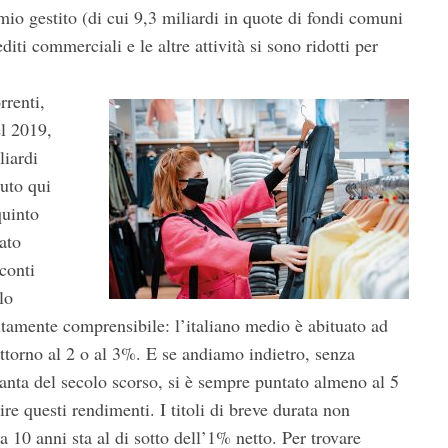
armio gestito (di cui 9,3 miliardi in quote di fondi comuni
diti commerciali e le altre attività si sono ridotti per
rrenti,
el 2019,
liardi
duto qui
quinto
mato
conti
lo
tamente comprensibile: l’italiano medio è abituato ad
ttorno al 2 o al 3%. E se andiamo indietro, senza
ttanta del secolo scorso, si è sempre puntato almeno al 5
re questi rendimenti. I titoli di breve durata non
 10 anni sta al di sotto dell’1% netto. Per trovare