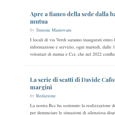
c
h
f
Apre a fianco della sede dalla b
o
mutua
r
:
by
Simone Mantovani
I locali di via Verdi saranno inaugurati entro 
informazione e servizio, ogni martedì, dalle 1
volontari di mutua e Ccr, che nel 2022 conflu
La serie di scatti di Davide Cafor
margini
by
Redazione
La nostra Bcc ha sostenuto la realizzazione d
per denunciare le situazioni di silenziosa di