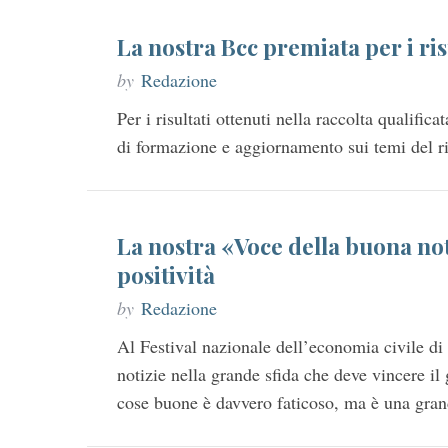
La nostra Bcc premiata per i risu
by
Redazione
Per i risultati ottenuti nella raccolta qualific
di formazione e aggiornamento sui temi del 
La nostra «Voce della buona not
positività
by
Redazione
Al Festival nazionale dell’economia civile di 
S
notizie nella grande sfida che deve vincere i
e
cose buone è davvero faticoso, ma è una gr
a
r