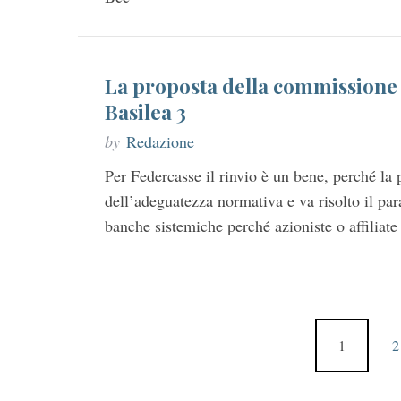
La proposta della commissione e
Basilea 3
by
Redazione
Per Federcasse il rinvio è un bene, perché la p
dell’adeguatezza normativa e va risolto il pa
banche sistemiche perché azioniste o affiliate
P
1
2
a
g