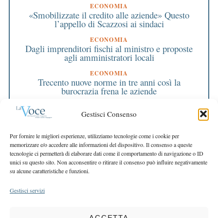
ECONOMIA
«Smobilizzate il credito alle aziende» Questo
l’appello di Scazzosi ai sindaci
ECONOMIA
Dagli imprenditori fischi al ministro e proposte
agli amministratori locali
ECONOMIA
Trecento nuove norme in tre anni così la
burocrazia frena le aziende
PRIMO PIANO
Gestisci Consenso
Bcc, siamo l’ultima banca locale
EDITORIALE DIRETTORE
Per fornire le migliori esperienze, utilizziamo tecnologie come i cookie per
Fiducia come motore per la ripresa
memorizzare e/o accedere alle informazioni del dispositivo. Il consenso a queste
tecnologie ci permetterà di elaborare dati come il comportamento di navigazione o ID
EDITORIALE PRESIDENTE
unici su questo sito. Non acconsentire o ritirare il consenso può influire negativamente
2014, ripartiamo tutti insieme
su alcune caratteristiche e funzioni.
Gestisci servizi
ACCETTA
COPYRIGHT 2025 LA VOCE |
PRIVACY
&
COOKIE POLICY