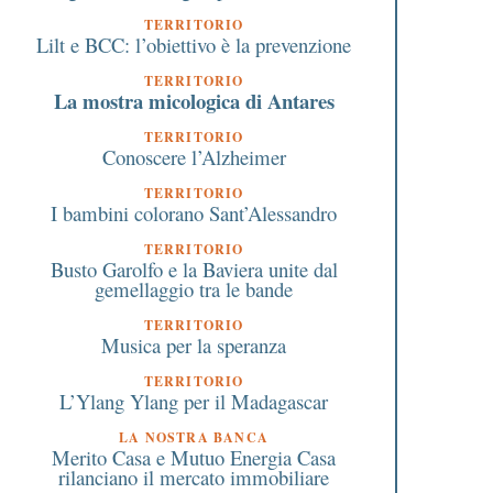
TERRITORIO
Lilt e BCC: l’obiettivo è la prevenzione
Un quadro di Antonio
Nerviano l’11 settembr
TERRITORIO
La mostra micologica di Antares
Pedretti donato
ospita il grande jazz c
all’Ospedale del Circolo da
l’Alessia De Cao Trio e 
TERRITORIO
Conoscere l’Alzheimer
Varese per l’Oncologia
supergruppo Rea–De
Gatto: una serata di
TERRITORIO
emozioni al Festival 
I bambini colorano Sant’Alessandro
In•Canto
TERRITORIO
Busto Garolfo e la Baviera unite dal
gemellaggio tra le bande
TERRITORIO
Musica per la speranza
TERRITORIO
L’Ylang Ylang per il Madagascar
LA NOSTRA BANCA
Merito Casa e Mutuo Energia Casa
rilanciano il mercato immobiliare