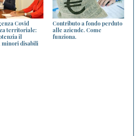
genza Covid
Contributo a fondo perduto
za territoriale:
alle aziende. Come
tenzia il
funziona.
 minori disabili