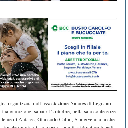
ica organizzata dall’associazione Antares di Legnano
l’inaugurazione, sabato 12 ottobre, nella sala conferenze
idente di Antares, Giancarlo Calini, è intervenuta anche
zionale tre giorni -la mostra, infatti, si è chiusa lunedì