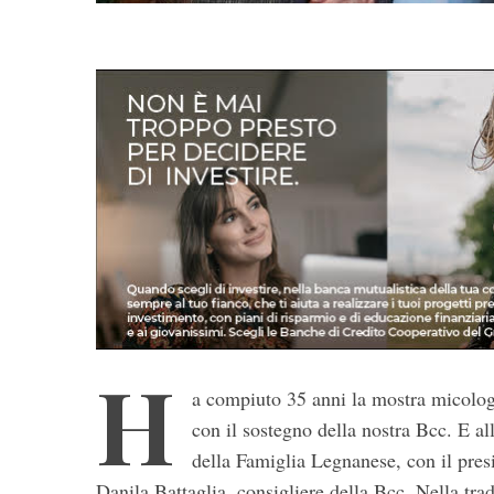
H
a compiuto 35 anni la mostra micolog
con il sostegno della nostra Bcc. E al
S
della Famiglia Legnanese, con il pres
e
a
Danila Battaglia, consigliere della Bcc. Nella tradi