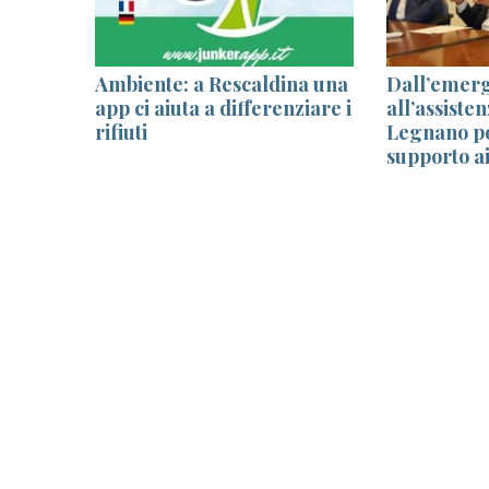
ento
Ambiente: a Rescaldina una
Dall’emer
app ci aiuta a differenziare i
all’assisten
rifiuti
Legnano po
supporto ai