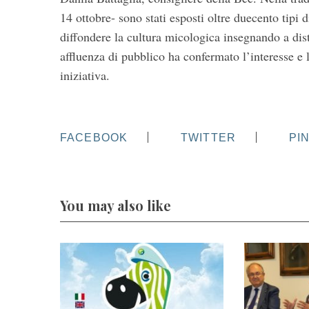
r
14 ottobre- sono stati esposti oltre duecento tipi 
c
diffondere la cultura micologica insegnando a dis
h
affluenza di pubblico ha confermato l’interesse e 
f
o
iniziativa.
r
:
FACEBOOK
TWITTER
PI
You may also like