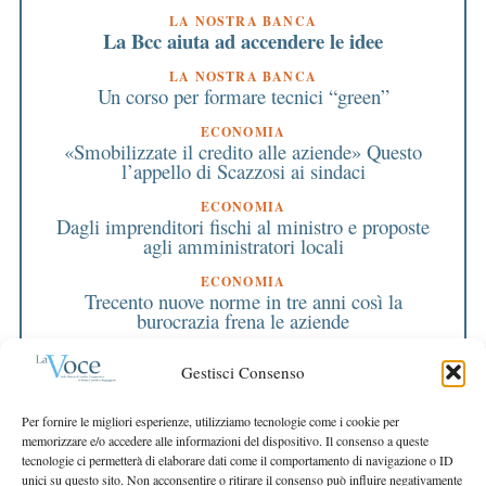
LA NOSTRA BANCA
La Bcc aiuta ad accendere le idee
LA NOSTRA BANCA
Un corso per formare tecnici “green”
ECONOMIA
«Smobilizzate il credito alle aziende» Questo
l’appello di Scazzosi ai sindaci
ECONOMIA
Dagli imprenditori fischi al ministro e proposte
agli amministratori locali
ECONOMIA
Trecento nuove norme in tre anni così la
burocrazia frena le aziende
PRIMO PIANO
Gestisci Consenso
Bcc, siamo l’ultima banca locale
EDITORIALE DIRETTORE
Per fornire le migliori esperienze, utilizziamo tecnologie come i cookie per
Fiducia come motore per la ripresa
memorizzare e/o accedere alle informazioni del dispositivo. Il consenso a queste
tecnologie ci permetterà di elaborare dati come il comportamento di navigazione o ID
EDITORIALE PRESIDENTE
unici su questo sito. Non acconsentire o ritirare il consenso può influire negativamente