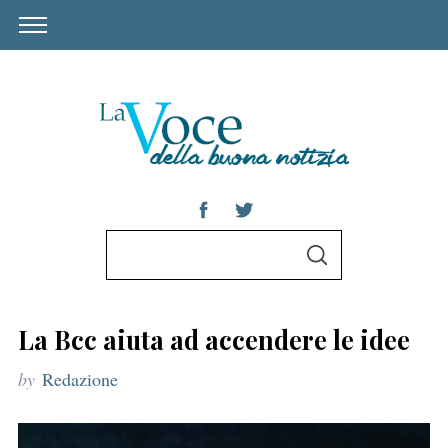
S
S
e
E
A
a
R
C
r
H
La Bcc aiuta ad accendere le idee
c
by
Redazione
h
f
o