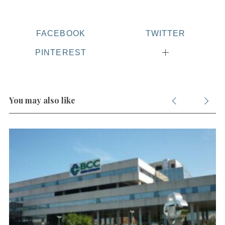
FACEBOOK
TWITTER
PINTEREST
S
e
a
You may also like
r
c
h
f
o
r
: