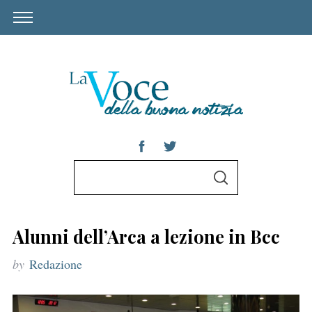
S
S
e
E
A
a
R
C
r
H
Alunni dell’Arca a lezione in Bcc
c
by
Redazione
h
f
o