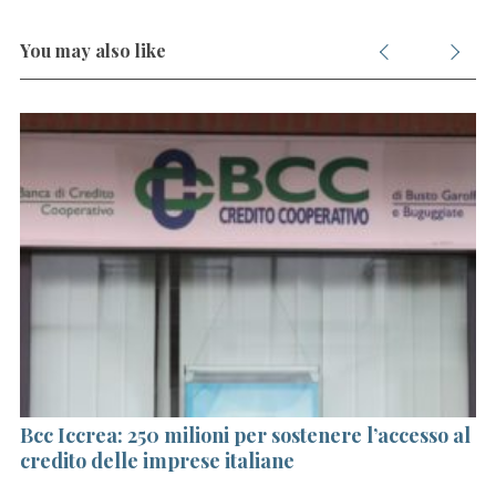
You may also like
Bcc Iccrea: 250 milioni per sostenere l’accesso al
Ba
e
credito delle imprese italiane
pe
S
e