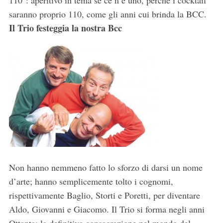
110°: aperitivo in tema se ce n’è uno, perché i cocktail
saranno proprio 110, come gli anni cui brinda la BCC.
Il Trio festeggia la nostra Bcc
S
e
a
r
c
h
Non hanno nemmeno fatto lo sforzo di darsi un nome
f
d’arte; hanno semplicemente tolto i cognomi,
o
rispettivamente Baglio, Storti e Poretti, per diventare
r
:
Aldo, Giovanni e Giacomo. Il Trio si forma negli anni