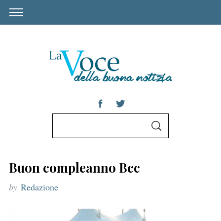
S
S
e
E
A
a
R
C
r
H
Buon compleanno Bcc
c
by
Redazione
h
f
o