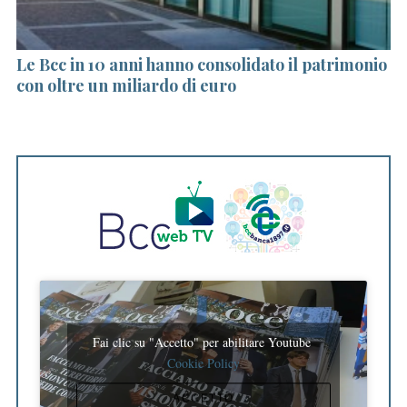
Le Bcc in 10 anni hanno consolidato il patrimonio
Ch
con oltre un miliardo di euro
sc
Fai clic su "Accetto" per abilitare Youtube
Cookie Policy
ACCETTO