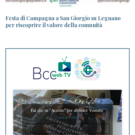
S
e
a
Festa di Campagna a San Giorgio su Legnano
C
r
per riscoprire il valore della comunità
c
c
m
h
f
o
r
:
Fai clic su "Accetto" per abilitare Youtube
Cookie Policy
ACCETTO