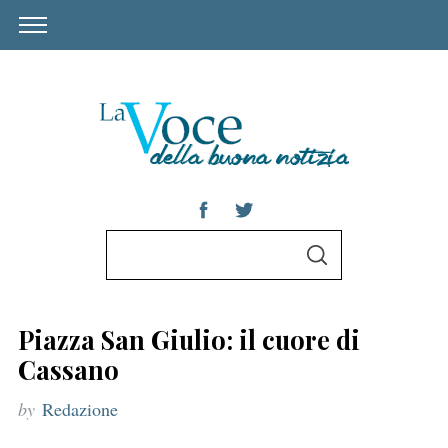
S
S
e
E
A
a
R
C
r
H
Piazza San Giulio: il cuore di
c
Cassano
h
by
Redazione
f
o