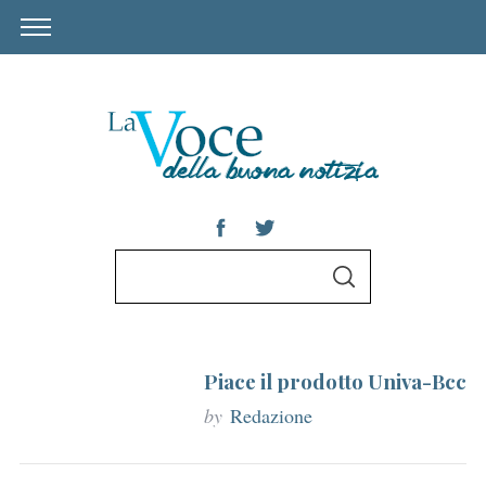
S
S
e
E
A
a
R
C
r
H
Piace il prodotto Univa-Bcc
c
h
by
Redazione
f
o