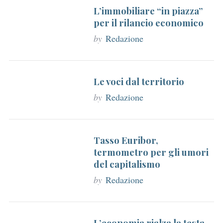
r
L’immobiliare “in piazza”
per il rilancio economico
:
by
Redazione
Le voci dal territorio
by
Redazione
Tasso Euribor,
termometro per gli umori
del capitalismo
by
Redazione
L’economia rialza la testa