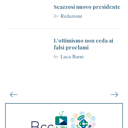
Scazzosi nuovo presidente
by
Redazione
L’ottimismo non ceda ai
falsi proclami
by
Luca Barni
P
a
g
i
n