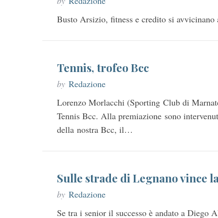
by
Redazione
Busto Arsizio, fitness e credito si avvicinano
S
e
a
Tennis, trofeo Bcc
r
c
by
Redazione
h
Lorenzo Morlacchi (Sporting Club di Marnate) 
f
o
Tennis Bcc. Alla premiazione sono intervenut
r
della nostra Bcc, il…
:
Sulle strade di Legnano vince l
by
Redazione
Se tra i senior il successo è andato a Diego A