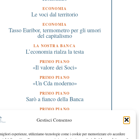
ECONOMIA
Le voci dal territorio
ECONOMIA
Tasso Euribor, termometro per gli umori
del capitalismo
LA NOSTRA BANCA
L’economia rialza la testa
PRIMO PIANO
«Il valore dei Soci»
PRIMO PIANO
«Un Cda moderno»
PRIMO PIANO
Sarò a fianco della Banca
PRIMO PIANO
Scazzosi nuovo presidente
Gestisci Consenso
EDITORIALE DIRETTORE
L’ottimismo non ceda ai falsi proclami
 migliori esperienze, utilizziamo tecnologie come i cookie per memorizzare e/o accedere