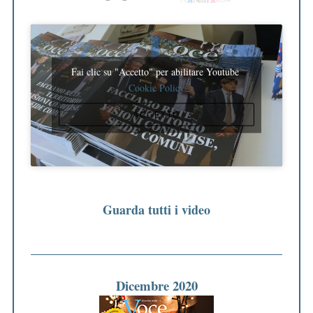
z
i
o
n
Fai clic su "Accetto" per abilitare Youtube
Cookie Policy
e
d
ACCETTO
e
g
l
i
a
Guarda tutti i video
r
t
i
Dicembre 2020
c
o