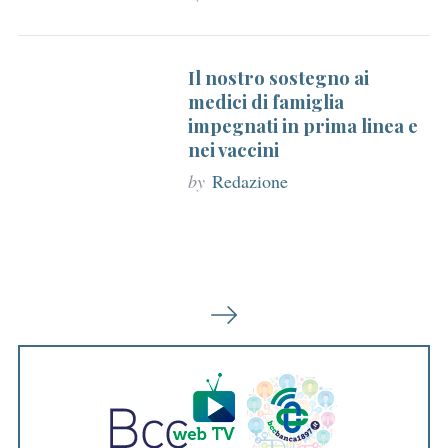
Il nostro sostegno ai
medici di famiglia
impegnati in prima linea e
nei vaccini
S
by
Redazione
e
a
r
c
h
P
f
a
o
r
g
:
i
n
a