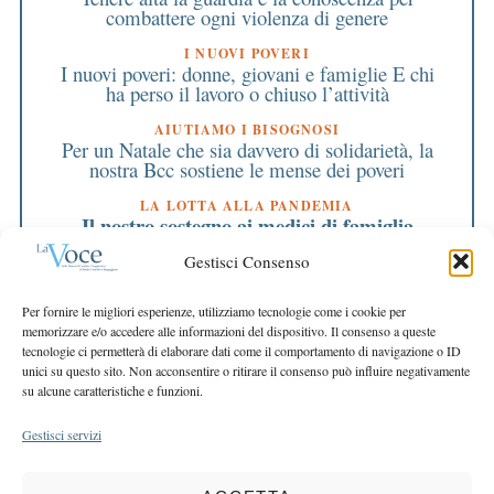
combattere ogni violenza di genere
I NUOVI POVERI
I nuovi poveri: donne, giovani e famiglie E chi
ha perso il lavoro o chiuso l’attività
AIUTIAMO I BISOGNOSI
Per un Natale che sia davvero di solidarietà, la
nostra Bcc sostiene le mense dei poveri
LA LOTTA ALLA PANDEMIA
Il nostro sostegno ai medici di famiglia
impegnati in prima linea e nei vaccini
Gestisci Consenso
EDITORIALE DIRETTORE
Cooperazione e mutualità, valori che non
Per fornire le migliori esperienze, utilizziamo tecnologie come i cookie per
passano di moda
memorizzare e/o accedere alle informazioni del dispositivo. Il consenso a queste
tecnologie ci permetterà di elaborare dati come il comportamento di navigazione o ID
EDITORIALE PRESIDENTE
unici su questo sito. Non acconsentire o ritirare il consenso può influire negativamente
Solidarietà e credito sono le nostre priorità
su alcune caratteristiche e funzioni.
Gestisci servizi