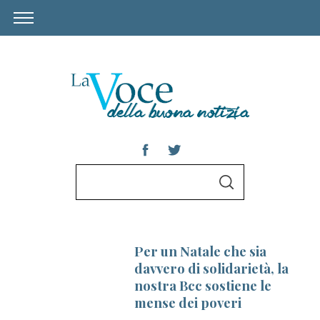
S
S
e
E
A
a
R
C
r
H
Per un Natale che sia
c
davvero di solidarietà, la
h
nostra Bcc sostiene le
f
mense dei poveri
o