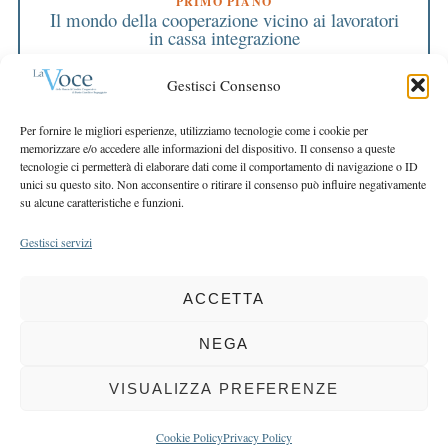
PRIMO PIANO
Il mondo della cooperazione vicino ai lavoratori
in cassa integrazione
PRIMO PIANO
Un 2013 guardando alle famiglie
Gestisci Consenso
EDITORIALE DIRETTORE
Per fornire le migliori esperienze, utilizziamo tecnologie come i cookie per
La reciprocità per fare sistema
memorizzare e/o accedere alle informazioni del dispositivo. Il consenso a queste
tecnologie ci permetterà di elaborare dati come il comportamento di navigazione o ID
EDITORIALE PRESIDENTE
unici su questo sito. Non acconsentire o ritirare il consenso può influire negativamente
Chi avrà credito nel 2013?
su alcune caratteristiche e funzioni.
Gestisci servizi
ACCETTA
COPYRIGHT 2025 LA VOCE |
PRIVACY
&
COOKIE POLICY
DIRETTORE RESPONSABILE:
CHIARA PORTA
| REDAZIONE & GRAFICA:
NEGA
EOIPSO.IT
| EDITORE:
BCC DI BUSTO GAROLFO E BUGUGGIATE
REGISTRAZIONE DEL TRIBUNALE DI MILANO N. 163 DEL 15 MARZO 2004
VISUALIZZA PREFERENZE
BACK TO TOP
Cookie Policy
Privacy Policy