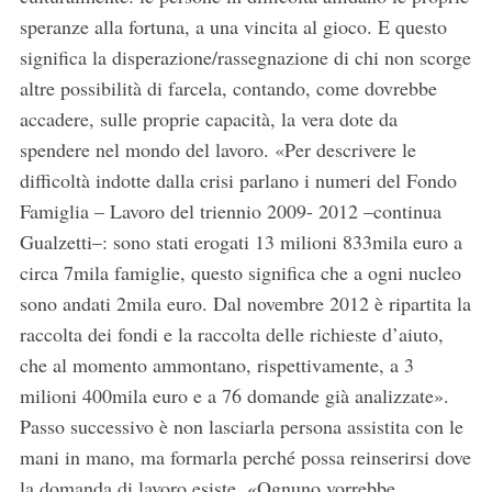
speranze alla fortuna, a una vincita al gioco. E questo
significa la disperazione/rassegnazione di chi non scorge
altre possibilità di farcela, contando, come dovrebbe
accadere, sulle proprie capacità, la vera dote da
spendere nel mondo del lavoro. «Per descrivere le
difficoltà indotte dalla crisi parlano i numeri del Fondo
Famiglia – Lavoro del triennio 2009- 2012 –continua
Gualzetti–: sono stati erogati 13 milioni 833mila euro a
S
circa 7mila famiglie, questo significa che a ogni nucleo
e
sono andati 2mila euro. Dal novembre 2012 è ripartita la
a
raccolta dei fondi e la raccolta delle richieste d’aiuto,
r
che al momento ammontano, rispettivamente, a 3
c
h
milioni 400mila euro e a 76 domande già analizzate».
f
Passo successivo è non lasciarla persona assistita con le
o
mani in mano, ma formarla perché possa reinserirsi dove
r
la domanda di lavoro esiste. «Ognuno vorrebbe
: