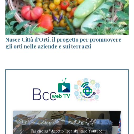
l
Nasce Città d’Orti, il progetto per promuovere
V
gli orti nelle aziende e sui terrazzi
E
Fai clic su "Accetto" per abilitare Youtube