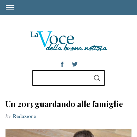
S
S
e
E
A
a
R
C
r
H
Un 2013 guardando alle famiglie
c
by
Redazione
h
f
o