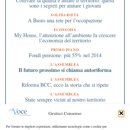
Coltivare la qualità e amare il territorio: questi
sono i segreti per aiutare i giovani
SOLIDARIETÀ
A Busto una rete per l’occupazione
ECONOMIA
My Home, l’attenzione all’ambiente fa crescere
l’economia del territorio
PRIMO PIANO
Fondi pensione: più 55% nel 2014
L'ASSEMBLEA
Il futuro prossimo si chiama autoriforma
L'ASSEMBLEA
Riforma BCC, ecco la storia che si ripete
L'ASSEMBLEA
State sempre vicini al nostro territorio
L'ASSEMBLEA
Gestisci Consenso
Ok a CdA e bilancio: la BCC è più forte
EDITORIALE DIRETTORE
Per fornire le migliori esperienze, utilizziamo tecnologie come i cookie per
L’orgoglio di aver fatto la nostra parte