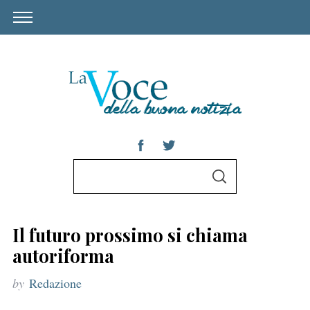
S
S
e
E
A
a
R
C
r
H
Il futuro prossimo si chiama
c
autoriforma
h
by
Redazione
f
o