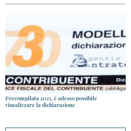
Precompilata 2025, è adesso possibile
Da
visualizzare la dichiarazione
r