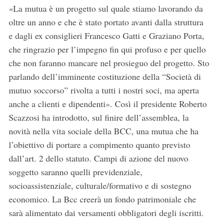
«La mutua è un progetto sul quale stiamo lavorando da
oltre un anno e che è stato portato avanti dalla struttura
e dagli ex consiglieri Francesco Gatti e Graziano Porta,
S
che ringrazio per l’impegno fin qui profuso e per quello
e
che non faranno mancare nel prosieguo del progetto. Sto
a
parlando dell’imminente costituzione della “Società di
r
c
mutuo soccorso” rivolta a tutti i nostri soci, ma aperta
h
anche a clienti e dipendenti». Così il presidente Roberto
f
Scazzosi ha introdotto, sul finire dell’assemblea, la
o
novità nella vita sociale della BCC, una mutua che ha
r
:
l’obiettivo di portare a compimento quanto previsto
dall’art. 2 dello statuto. Campi di azione del nuovo
soggetto saranno quelli previdenziale,
socioassistenziale, culturale/formativo e di sostegno
economico. La Bcc creerà un fondo patrimoniale che
sarà alimentato dai versamenti obbligatori degli iscritti.