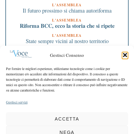
L'ASSEMBLEA
Il futuro prossimo si chiama autoriforma
L'ASSEMBLEA
Riforma BCC, ecco la storia che si ripete
L'ASSEMBLEA
State sempre vicini al nostro territorio
L'ASSEMBLEA
Gestisci Consenso
Ok a CdA e bilancio: la BCC è più forte
EDITORIALE DIRETTORE
Per fornire le migliori esperienze, utilizziamo tecnologie come i cookie per
L’orgoglio di aver fatto la nostra parte
memorizzare e/o accedere alle informazioni del dispositivo. Il consenso a queste
tecnologie ci permetterà di elaborare dati come il comportamento di navigazione o ID
EDITORIALE PRESIDENTE
unici su questo sito. Non acconsentire o ritirare il consenso può influire negativamente
Serve fiducia nella e per la ripresa
su alcune caratteristiche e funzioni.
Gestisci servizi
ACCETTA
COPYRIGHT 2025 LA VOCE |
PRIVACY
&
COOKIE POLICY
DIRETTORE RESPONSABILE:
CHIARA PORTA
| REDAZIONE & GRAFICA:
NEGA
EOIPSO.IT
| EDITORE:
BCC DI BUSTO GAROLFO E BUGUGGIATE