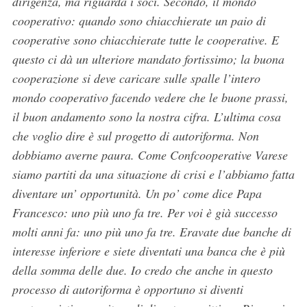
dirigenza, ma riguarda i soci. Secondo, il mondo
cooperativo: quando sono chiacchierate un paio di
S
cooperative sono chiacchierate tutte le cooperative. E
e
questo ci dà un ulteriore mandato fortissimo; la buona
a
cooperazione si deve caricare sulle spalle l’intero
r
mondo cooperativo facendo vedere che le buone prassi,
c
h
il buon andamento sono la nostra cifra. L’ultima cosa
f
che voglio dire è sul progetto di autoriforma. Non
o
dobbiamo averne paura. Come Confcooperative Varese
r
siamo partiti da una situazione di crisi e l’abbiamo fatta
:
diventare un’ opportunità. Un po’ come dice Papa
Francesco: uno più uno fa tre. Per voi è già successo
molti anni fa: uno più uno fa tre. Eravate due banche di
interesse inferiore e siete diventati una banca che è più
della somma delle due. Io credo che anche in questo
processo di autoriforma è opportuno si diventi