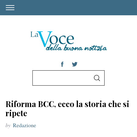
S
S
e
E
A
a
R
C
r
H
Riforma BCC, ecco la storia che si
c
ripete
h
by
Redazione
f
o