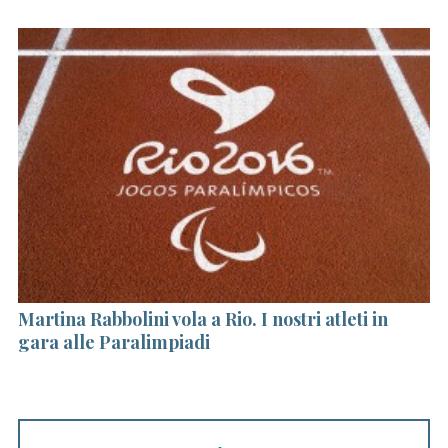
S
e
a
r
Martina Rabbolini vola a Rio. I nostri atleti in
I
c
gara alle Paralimpiadi
h
f
o
r
: