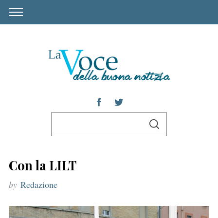
S
S
e
E
A
a
R
C
r
H
Con la LILT
c
by
Redazione
h
f
o