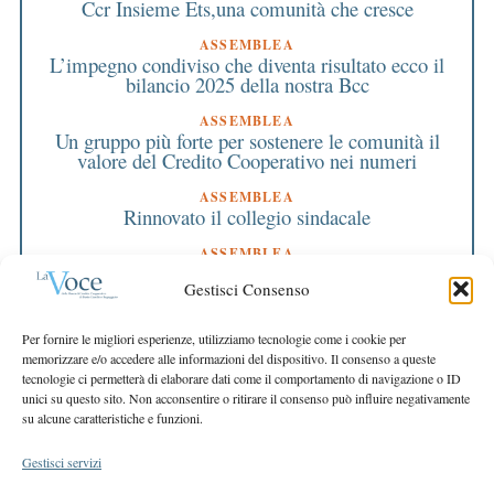
Ccr Insieme Ets,una comunità che cresce
ASSEMBLEA
L’impegno condiviso che diventa risultato ecco il
bilancio 2025 della nostra Bcc
ASSEMBLEA
Un gruppo più forte per sostenere le comunità il
valore del Credito Cooperativo nei numeri
ASSEMBLEA
Rinnovato il collegio sindacale
ASSEMBLEA
Bilancio approvato all’unanimità e 2 milioni
Gestisci Consenso
destinati al territorio
EDITORIALE DIRETTORE
Per fornire le migliori esperienze, utilizziamo tecnologie come i cookie per
Crescere restando riconoscibili
memorizzare e/o accedere alle informazioni del dispositivo. Il consenso a queste
tecnologie ci permetterà di elaborare dati come il comportamento di navigazione o ID
EDITORIALE PRESIDENTE
unici su questo sito. Non acconsentire o ritirare il consenso può influire negativamente
Costruire futuro insieme
su alcune caratteristiche e funzioni.
Gestisci servizi