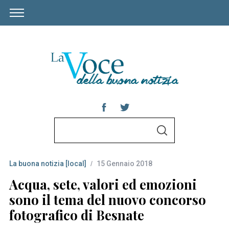
S
S
e
E
A
a
R
C
La buona notizia [local]
15 Gennaio 2018
r
H
c
Acqua, sete, valori ed emozioni
h
sono il tema del nuovo concorso
f
fotografico di Besnate
o