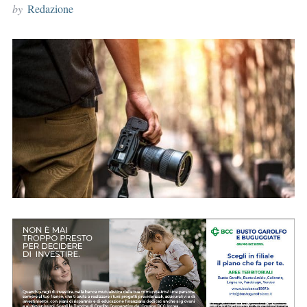
by
Redazione
r
: