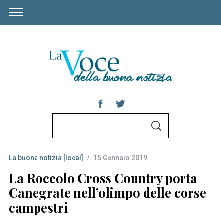
S
S
e
E
A
a
R
C
La buona notizia [local]
15 Gennaio 2019
r
H
c
La Roccolo Cross Country porta
h
Canegrate nell’olimpo delle corse
f
campestri
o