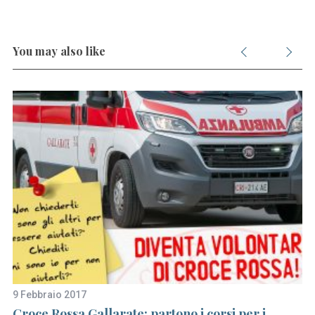
S
e
You may also like
a
r
c
h
f
o
r
:
9 Febbraio 2017
3 
Croce Rossa Gallarate: partono i corsi per i
L’