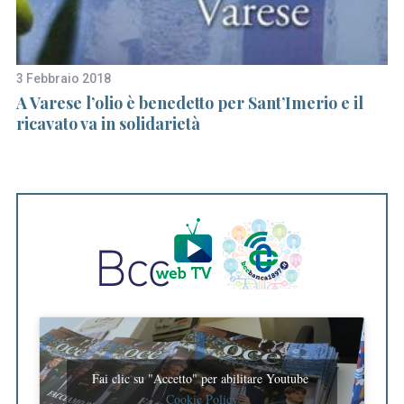
3 Febbraio 2018
8 
A Varese l’olio è benedetto per Sant’Imerio e il
Pe
o
ricavato va in solidarietà
st
S
e
a
r
c
h
f
o
r
:
Fai clic su "Accetto" per abilitare Youtube
Cookie Policy