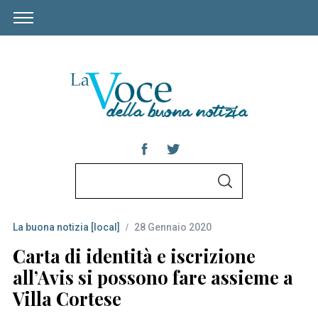
S
S
e
E
A
a
R
C
La buona notizia [local]
28 Gennaio 2020
r
H
c
Carta di identità e iscrizione
h
all’Avis si possono fare assieme a
f
Villa Cortese
o