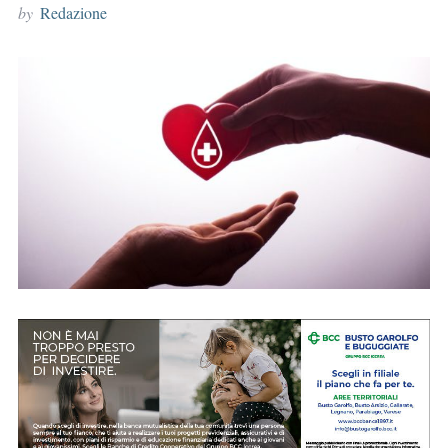
by
Redazione
r
: