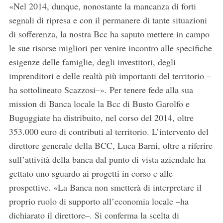
«Nel 2014, dunque, nonostante la mancanza di forti
S
segnali di ripresa e con il permanere di tante situazioni
e
di sofferenza, la nostra Bcc ha saputo mettere in campo
a
le sue risorse migliori per venire incontro alle specifiche
r
c
esigenze delle famiglie, degli investitori, degli
h
imprenditori e delle realtà più importanti del territorio –
f
ha sottolineato Scazzosi–». Per tenere fede alla sua
o
mission di Banca locale la Bcc di Busto Garolfo e
r
:
Buguggiate ha distribuito, nel corso del 2014, oltre
353.000 euro di contributi al territorio. L’intervento del
direttore generale della BCC, Luca Barni, oltre a riferire
sull’attività della banca dal punto di vista aziendale ha
gettato uno sguardo ai progetti in corso e alle
prospettive. «La Banca non smetterà di interpretare il
proprio ruolo di supporto all’economia locale –ha
dichiarato il direttore–. Si conferma la scelta di