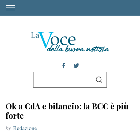
S
S
e
E
A
a
R
C
r
H
Ok a CdA e bilancio: la BCC è più
c
forte
h
by
Redazione
f
o