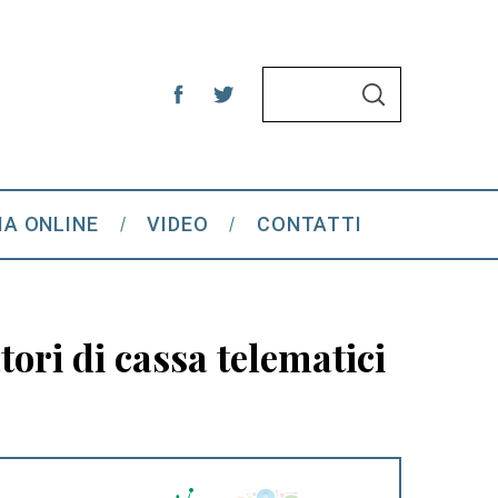
S
S
e
E
A
a
R
C
r
H
c
IA ONLINE
VIDEO
CONTATTI
h
f
o
r
tori di cassa telematici
: