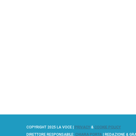
COPYRIGHT 2025 LA VOCE |
PRIVACY
&
COOKIE POLICY
DIRETTORE RESPONSABILE:
CHIARA PORTA
| REDAZIONE & GR