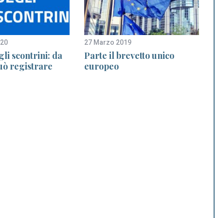
020
27 Marzo 2019
9
gli scontrini: da
Parte il brevetto unico
può registrare
europeo