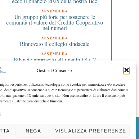
ecco il bilancio 2025 della nostra Bcc
ASSEMBLEA
Un gruppo più forte per sostenere le
comunità il valore del Credito Cooperativo
nei numeri
ASSEMBLEA
Rinnovato il collegio sindacale
ASSEMBLEA
Bilancio approvato all’unanimità e 2
milioni destinati al territorio
Gestisci Consenso
EDITORIALE DIRETTORE
Crescere restando riconoscibili
 migliori esperienze, utilizziamo tecnologie come i cookie per memorizzare e/o accedere
oni del dispositivo. Il consenso a queste tecnologie ci permetterà di elaborare dati come il
EDITORIALE PRESIDENTE
Costruire futuro insieme
di navigazione o ID unici su questo sito. Non acconsentire o ritirare il consenso può
vamente su alcune caratteristiche e funzioni.
i
BACK TO TOP
TTA
NEGA
VISUALIZZA PREFERENZE