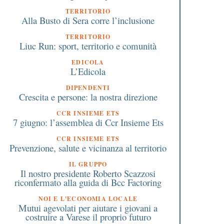
TERRITORIO
Alla Busto di Sera corre l’inclusione
TERRITORIO
 Dicembre 2021
11 Febbraio 2016
Liuc Run: sport, territorio e comunità
L’impegno del governo per
L’Onu premia l’Italia:
EDICOLA
le Bcc: devono restare fuori
modello nell’inclusion
L’Edicola
dal regolamento per le
disabili a scuola
DIPENDENTI
banche significant
Crescita e persone: la nostra direzione
CCR INSIEME ETS
7 giugno: l’assemblea di Ccr Insieme Ets
CCR INSIEME ETS
Prevenzione, salute e vicinanza al territorio
IL GRUPPO
Il nostro presidente Roberto Scazzosi
riconfermato alla guida di Bcc Factoring
NOI E L'ECONOMIA LOCALE
Mutui agevolati per aiutare i giovani a
costruire a Varese il proprio futuro