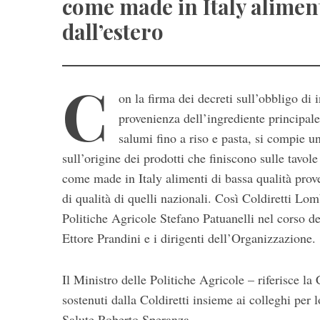
come made in Italy aliment
dall’estero
C
on la firma dei decreti sull’obbligo di
provenienza dell’ingrediente principale,
salumi fino a riso e pasta, si compie u
S
sull’origine dei prodotti che finiscono sulle tavol
e
come made in Italy alimenti di bassa qualità prove
a
di qualità di quelli nazionali. Così Coldiretti L
r
Politiche Agricole Stefano Patuanelli nel corso de
c
h
Ettore Prandini e i dirigenti dell’Organizzazione.
f
o
Il Ministro delle Politiche Agricole – riferisce la
r
:
sostenuti dalla Coldiretti insieme ai colleghi pe
Salute Roberto Speranza.