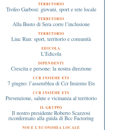
TERRITORIO
Trofeo Garbosi: giovani, sport e rete locale
TERRITORIO
Alla Busto di Sera corre l’inclusione
TERRITORIO
Liuc Run: sport, territorio e comunità
EDICOLA
L’Edicola
DIPENDENTI
Crescita e persone: la nostra direzione
CCR INSIEME ETS
7 giugno: l’assemblea di Ccr Insieme Ets
CCR INSIEME ETS
Prevenzione, salute e vicinanza al territorio
IL GRUPPO
Il nostro presidente Roberto Scazzosi
riconfermato alla guida di Bcc Factoring
7 Luglio 2020
24 Marzo 2026
NOI E L'ECONOMIA LOCALE
Cambio operatore per le
ISEE 2026: cambia il c