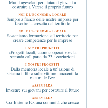
Mutui agevolati per aiutare i giovani a
bollette di casa: decalogo
e si allarga la platea d
costruire a Varese il proprio futuro
antitruffa
beneficiari
NOI E L'ECONOMIA LOCALE
Sempre a fianco delle nostre imprese per
favorire la crescita del territorio
NOI E L'ECONOMIA LOCALE
Sosteniamo formazione sul territorio per
creare competenze per le imprese
I NOSTRI PROGETTI
«Progetti locali, cuore cooperativo»: la
seconda call parte da 23 associazioni
I NOSTRI PROGETTI
Dalla memoria locale a un’azione di
sistema il libro sulle vittime innocenti fa
rete tra le Bcc
ASSEMBLEA
Investire sui giovani per costruire il futuro
ASSEMBLEA
Ccr Insieme Ets,una comunità che cresce