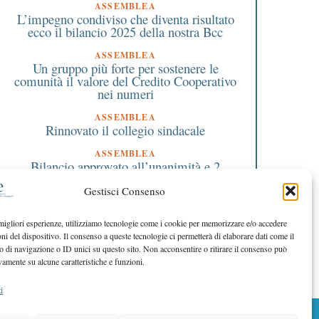
ASSEMBLEA
L’impegno condiviso che diventa risultato
ecco il bilancio 2025 della nostra Bcc
ASSEMBLEA
Un gruppo più forte per sostenere le
comunità il valore del Credito Cooperativo
nei numeri
ASSEMBLEA
Rinnovato il collegio sindacale
ASSEMBLEA
Bilancio approvato all’unanimità e 2
milioni destinati al territorio
Gestisci Consenso
EDITORIALE DIRETTORE
Crescere restando riconoscibili
 migliori esperienze, utilizziamo tecnologie come i cookie per memorizzare e/o accedere
oni del dispositivo. Il consenso a queste tecnologie ci permetterà di elaborare dati come il
EDITORIALE PRESIDENTE
Costruire futuro insieme
di navigazione o ID unici su questo sito. Non acconsentire o ritirare il consenso può
vamente su alcune caratteristiche e funzioni.
i