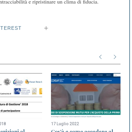
tracciabilità e ripristinare un clima di fiducia.
NTEREST
018
17 Luglio 2022
2
crizioni al
Cos’è e come accedere al