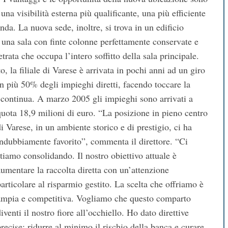
na visibilità esterna più qualificante, una più efficiente
da. La nuova sede, inoltre, si trova in un edificio
o una sala con finte colonne perfettamente conservate e
etrata che occupa l’intero soffitto della sala principale.
o, la filiale di Varese è arrivata in pochi anni ad un giro
un più 50% degli impieghi diretti, facendo toccare la
a continua. A marzo 2005 gli impieghi sono arrivati a
quota 18,9 milioni di euro.
“La posizione in pieno centro
i Varese, in un ambiente storico e di prestigio, ci ha
indubbiamente favorito”, commenta il direttore. “Ci
stiamo consolidando. Il nostro obiettivo attuale è
aumentare la raccolta diretta con un’attenzione
particolare al risparmio gestito. La scelta che offriamo è
ampia e competitiva. Vogliamo che questo comparto
iventi il nostro fiore all’occhiello. Ho dato direttive
precise: ridurre al minimo il rischio della banca e curare