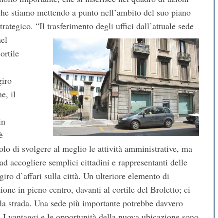
che stiamo mettendo a punto nell’ambito del suo piano
strategico.
“Il trasferimento degli uffici dall’attuale sede
nel
ortile
giro
e, il
in
è
olo di svolgere al meglio le attività amministrative, ma
ad accogliere semplici cittadini e rappresentanti delle
iro d’affari sulla città. Un ulteriore elemento di
ione in pieno centro, davanti al cortile del Broletto; ci
della strada. Una sede più importante potrebbe davvero
”. I vantaggi e le opportunità della nuova ubicazione sono