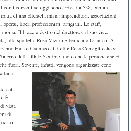
. I conti correnti ad oggi sono arrivati a 538, con un
ratta di una clientela mista: imprenditori, associazioni
 operai, liberi professionisti, artigiani. Lo staff,
onia. Il braccio destro del direttore è il suo vice,
tà, allo sportello Rosa Vizioli e Fernando Orlando. A
cheranno Fausto Cattaneo ai titoli e Rosa Consiglio che si
interno della filiale è ottimo, tanto che le persone che ci
che fuori. Sovente, infatti, vengono organizzate cene
rtanti,
sia dai
o. È
di vista
oni di
 nostri