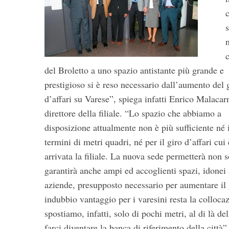
c
S
del Broletto a uno spazio antistante più grande e
e
prestigioso si è reso necessario dall’aumento del 
a
d’affari su Varese”, spiega infatti Enrico Malacarn
r
c
direttore della filiale. “Lo spazio che abbiamo a
h
disposizione attualmente non è più sufficiente né 
f
termini di metri quadri, né per il giro d’affari cui 
o
arrivata la filiale. La nuova sede permetterà non s
r
:
garantirà anche ampi ed accoglienti spazi, idonei 
aziende, presupposto necessario per aumentare il g
indubbio vantaggio per i varesini resta la collocaz
spostiamo, infatti, solo di pochi metri, al di là 
farci diventare la banca di riferimento della città