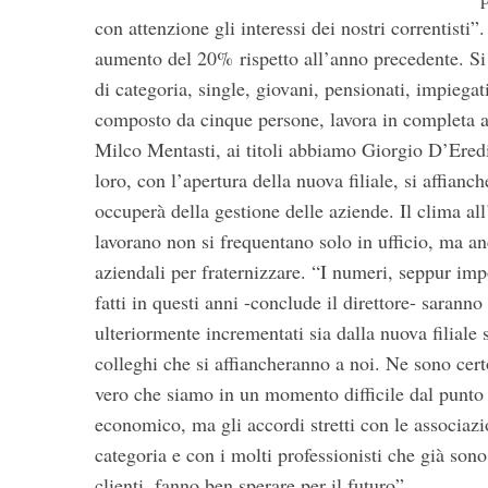
con attenzione gli interessi dei nostri correntisti”
aumento del 20% rispetto all’anno precedente. Si t
di categoria, single, giovani, pensionati, impiegati,
composto da cinque persone, lavora in completa arm
Milco Mentasti, ai titoli abbiamo Giorgio D’Eredi
loro, con l’apertura della nuova filiale, si affian
occuperà della gestione delle aziende. Il clima all’
lavorano non si frequentano solo in ufficio, ma an
aziendali per fraternizzare.
“I numeri, seppur impo
fatti in questi anni -conclude il direttore- saranno
ulteriormente incrementati sia dalla nuova filiale 
colleghi che si affiancheranno a noi. Ne sono cert
vero che siamo in un momento difficile dal punto 
economico, ma gli accordi stretti con le associazi
categoria e con i molti professionisti che già sono
clienti, fanno ben sperare per il futuro”.