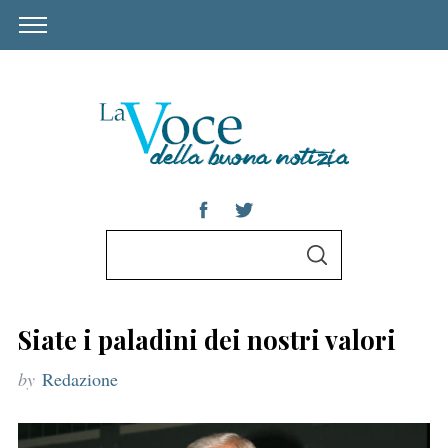
S
S
e
E
A
a
R
C
r
H
Siate i paladini dei nostri valori
c
by
Redazione
h
f
o