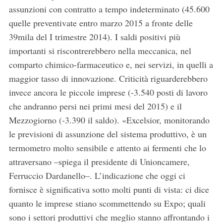
assunzioni con contratto a tempo indeterminato (45.600
quelle preventivate entro marzo 2015 a fronte delle
39mila del I trimestre 2014). I saldi positivi più
importanti si riscontrerebbero nella meccanica, nel
comparto chimico-farmaceutico e, nei servizi, in quelli a
maggior tasso di innovazione. Criticità riguarderebbero
invece ancora le piccole imprese (-3.540 posti di lavoro
che andranno persi nei primi mesi del 2015) e il
Mezzogiorno (-3.390 il saldo). «Excelsior, monitorando
le previsioni di assunzione del sistema produttivo, è un
termometro molto sensibile e attento ai fermenti che lo
attraversano –spiega il presidente di Unioncamere,
S
e
Ferruccio Dardanello–. L’indicazione che oggi ci
a
fornisce è significativa sotto molti punti di vista: ci dice
r
quanto le imprese stiano scommettendo su Expo; quali
c
sono i settori produttivi che meglio stanno affrontando i
h