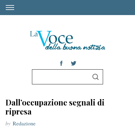
S
S
e
E
A
a
R
C
r
H
Dall’occupazione segnali di
c
ripresa
h
by
Redazione
f
o