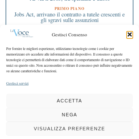
PRIMO PIANO
Jobs Act, arrivano il contratto a tutele crescenti e
gli sgravi sulle assunzioni
PRIMO PIANO
Dall’occupazione segnali di ripresa
Gestisci Consenso
EDITORIALE DIRETTORE
Per fornire le migliori esperienze, utilizziamo tecnologie come i cookie per
Conta più la fiducia dei soldi di Draghi
memorizzare e/o accedere alle informazioni del dispositivo. Il consenso a queste
tecnologie ci permetterà di elaborare dati come il comportamento di navigazione o ID
EDITORIALE PRESIDENTE
unici su questo sito. Non acconsentire o ritirare il consenso può influire negativamente
È l’ora dei cambiamenti, per tutti
su alcune caratteristiche e funzioni.
Gestisci servizi
ACCETTA
COPYRIGHT 2025 LA VOCE |
PRIVACY
&
COOKIE POLICY
DIRETTORE RESPONSABILE:
CHIARA PORTA
| REDAZIONE & GRAFICA:
NEGA
EOIPSO.IT
| EDITORE:
BCC DI BUSTO GAROLFO E BUGUGGIATE
REGISTRAZIONE DEL TRIBUNALE DI MILANO N. 163 DEL 15 MARZO 2004
VISUALIZZA PREFERENZE