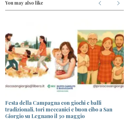
You may also like
Festa della Campagna con giochi e balli
I
tradizionali, tori meccanici e buon cibo a San
p
Giorgio su Legnano il 30 maggio