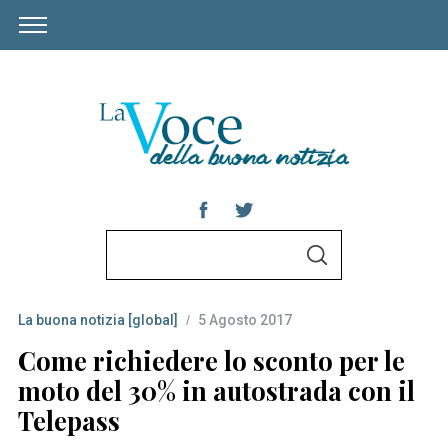
S
S
e
E
A
a
R
C
La buona notizia [global]
5 Agosto 2017
r
H
c
Come richiedere lo sconto per le
h
moto del 30% in autostrada con il
f
Telepass
o