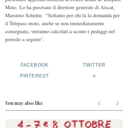
Moto. Lo ha precisato il direttore generale di Aiscat,
Massimo Schintu: “Soltanto per chi fa la domanda per
il Telepass moto, anche se non immediatamente
consegnato, verranno calcolati a sconto i pedaggi nel
periodo a seguire”.
S
e
a
r
FACEBOOK
TWITTER
c
h
PINTEREST
f
o
r
:
You may also like