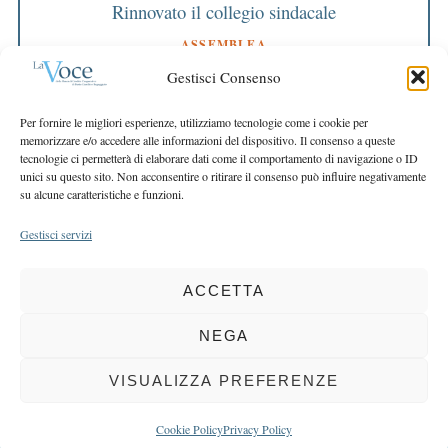
Rinnovato il collegio sindacale
ASSEMBLEA
Bilancio approvato all’unanimità e 2 milioni
Gestisci Consenso
destinati al territorio
EDITORIALE DIRETTORE
Per fornire le migliori esperienze, utilizziamo tecnologie come i cookie per
Crescere restando riconoscibili
memorizzare e/o accedere alle informazioni del dispositivo. Il consenso a queste
tecnologie ci permetterà di elaborare dati come il comportamento di navigazione o ID
EDITORIALE PRESIDENTE
unici su questo sito. Non acconsentire o ritirare il consenso può influire negativamente
Costruire futuro insieme
su alcune caratteristiche e funzioni.
Gestisci servizi
ACCETTA
COPYRIGHT 2025 LA VOCE |
PRIVACY
&
COOKIE POLICY
DIRETTORE RESPONSABILE:
CHIARA PORTA
| REDAZIONE & GRAFICA:
NEGA
EOIPSO.IT
| EDITORE:
BCC DI BUSTO GAROLFO E BUGUGGIATE
REGISTRAZIONE DEL TRIBUNALE DI MILANO N. 163 DEL 15 MARZO 2004
VISUALIZZA PREFERENZE
BACK TO TOP
Cookie Policy
Privacy Policy