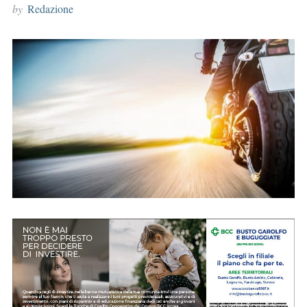
by
Redazione
r
: