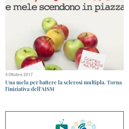
4 Ottobre 2017
13
Una mela per battere la sclerosi multipla. Torna
“P
l’iniziativa dell’AISM
p