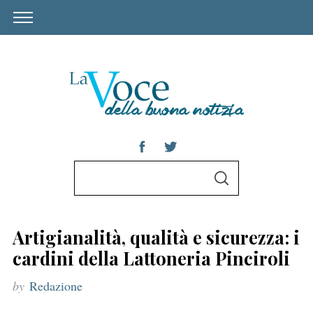
S
S
e
E
A
a
R
C
r
H
Artigianalità, qualità e sicurezza: i
c
cardini della Lattoneria Pinciroli
h
by
Redazione
f
o