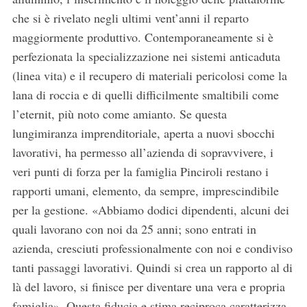
che si è rivelato negli ultimi vent’anni il reparto
maggiormente produttivo. Contemporaneamente si è
perfezionata la specializzazione nei sistemi anticaduta
(linea vita) e il recupero di materiali pericolosi come la
lana di roccia e di quelli difficilmente smaltibili come
l’eternit, più noto come amianto. Se questa
lungimiranza imprenditoriale, aperta a nuovi sbocchi
lavorativi, ha permesso all’azienda di sopravvivere, i
S
veri punti di forza per la famiglia Pinciroli restano i
e
a
rapporti umani, elemento, da sempre, imprescindibile
r
per la gestione. «Abbiamo dodici dipendenti, alcuni dei
c
quali lavorano con noi da 25 anni; sono entrati in
h
azienda, cresciuti professionalmente con noi e condiviso
f
o
tanti passaggi lavorativi. Quindi si crea un rapporto al di
r
là del lavoro, si finisce per diventare una vera e propria
:
famiglia». Questa fiducia e stima reciproca caratterizza