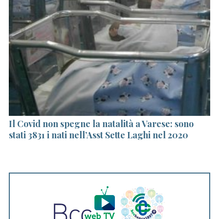
Il Covid non spegne la natalità a Varese: sono
A 
stati 3831 i nati nell’Asst Sette Laghi nel 2020
r
M