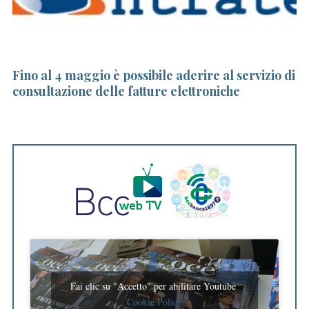
Fino al 4 maggio è possibile aderire al servizio di
Pr
consultazione delle fatture elettroniche
lu
Fai clic su "Accetto" per abilitare Youtube
Cookie Policy