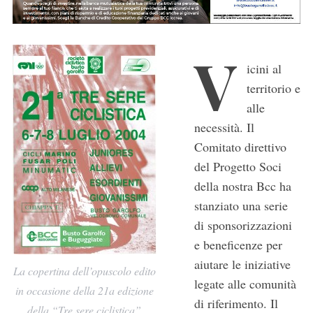
V
icini al
territorio e
alle
necessità. Il
Comitato direttivo
del Progetto Soci
della nostra Bcc ha
stanziato una serie
di sponsorizzazioni
e beneficenze per
aiutare le iniziative
La copertina dell’opuscolo edito
legate alle comunità
in occasione della 21a edizione
di riferimento. Il
della “Tre sere ciclistica”