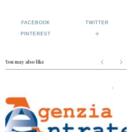
S
e
a
r
FACEBOOK
TWITTER
c
PINTEREST
h
f
o
r
You may also like
: