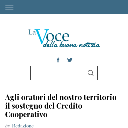
S
S
e
E
A
a
R
C
r
H
Agli oratori del nostro territorio
c
il sostegno del Credito
h
Cooperativo
f
by
Redazione
o