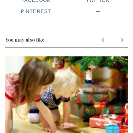
FACEBOOK
TWITTER
PINTEREST
You may also like
S
e
a
r
c
h
f
o
r
: