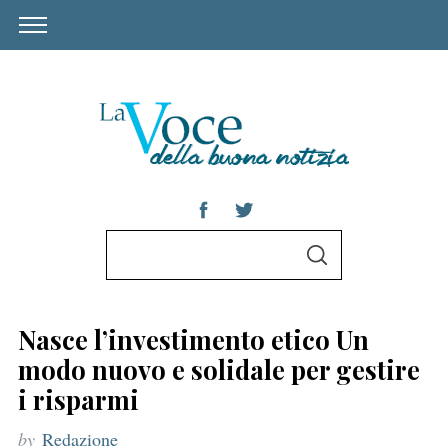
S
S
e
E
A
a
R
C
r
H
Nasce l’investimento etico Un
c
modo nuovo e solidale per gestire
h
i risparmi
f
by
Redazione
o