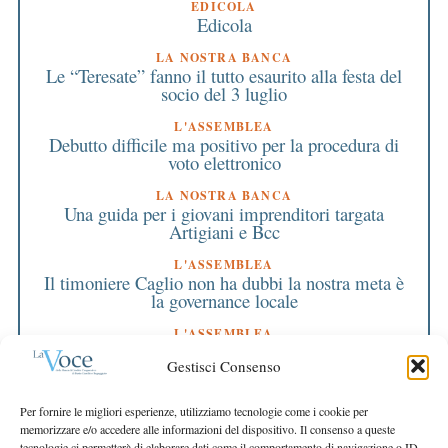
EDICOLA
Edicola
LA NOSTRA BANCA
Le “Teresate” fanno il tutto esaurito alla festa del
socio del 3 luglio
L'ASSEMBLEA
Debutto difficile ma positivo per la procedura di
voto elettronico
LA NOSTRA BANCA
Una guida per i giovani imprenditori targata
Artigiani e Bcc
L'ASSEMBLEA
Il timoniere Caglio non ha dubbi la nostra meta è
la governance locale
L'ASSEMBLEA
Bilancio ’03: lodi dalla Federazione e sostegno
Gestisci Consenso
compatto dai Soci
EDITORIALE DIRETTORE
Per fornire le migliori esperienze, utilizziamo tecnologie come i cookie per
Finanza: regole e tutela
memorizzare e/o accedere alle informazioni del dispositivo. Il consenso a queste
tecnologie ci permetterà di elaborare dati come il comportamento di navigazione o ID