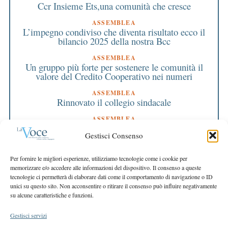
Ccr Insieme Ets,una comunità che cresce
ASSEMBLEA
L’impegno condiviso che diventa risultato ecco il
bilancio 2025 della nostra Bcc
ASSEMBLEA
Un gruppo più forte per sostenere le comunità il
valore del Credito Cooperativo nei numeri
ASSEMBLEA
Rinnovato il collegio sindacale
ASSEMBLEA
Bilancio approvato all’unanimità e 2 milioni
Gestisci Consenso
destinati al territorio
EDITORIALE DIRETTORE
Per fornire le migliori esperienze, utilizziamo tecnologie come i cookie per
Crescere restando riconoscibili
memorizzare e/o accedere alle informazioni del dispositivo. Il consenso a queste
tecnologie ci permetterà di elaborare dati come il comportamento di navigazione o ID
EDITORIALE PRESIDENTE
unici su questo sito. Non acconsentire o ritirare il consenso può influire negativamente
Costruire futuro insieme
su alcune caratteristiche e funzioni.
Gestisci servizi