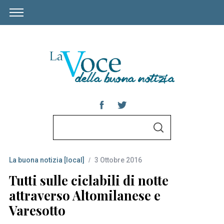
S
S
e
E
A
a
R
C
La buona notizia [local]
3 Ottobre 2016
r
H
c
Tutti sulle ciclabili di notte
h
attraverso Altomilanese e
f
Varesotto
o