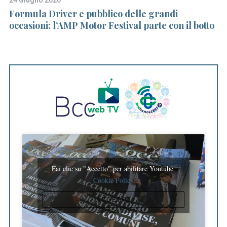
 e
Formula Driver e pubblico delle grandi
C
occasioni: l’AMP Motor Festival parte con il botto
R
Fai clic su "Accetto" per abilitare Youtube
Cookie Policy
ACCETTO