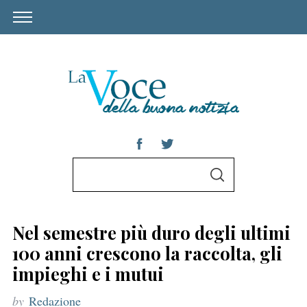
S
S
e
E
A
a
R
C
r
H
Nel semestre più duro degli ultimi
c
100 anni crescono la raccolta, gli
h
impieghi e i mutui
f
by
Redazione
o