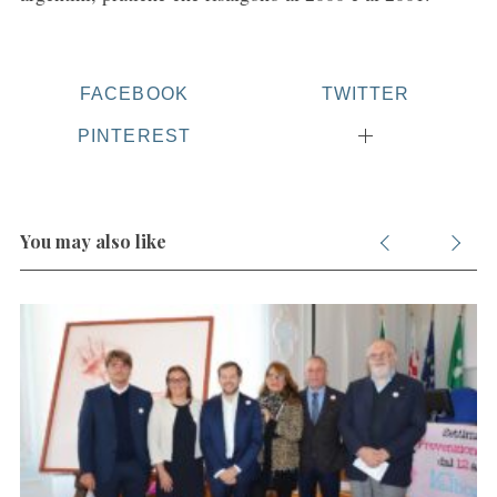
FACEBOOK
TWITTER
S
PINTEREST
e
a
r
c
You may also like
h
f
o
r
: