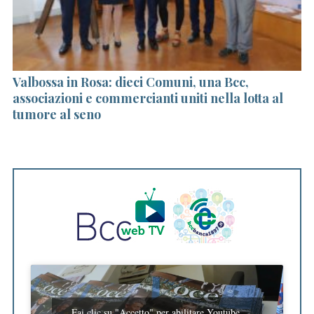
ese
Valbossa in Rosa: dieci Comuni, una Bcc,
6
associazioni e commercianti uniti nella lotta al
G
tumore al seno
Fai clic su "Accetto" per abilitare Youtube