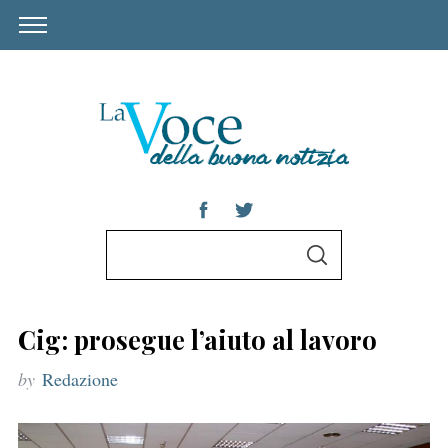
S
S
e
E
A
a
R
C
r
H
Cig: prosegue l’aiuto al lavoro
c
by
Redazione
h
f
o