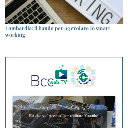
h
f
o
r
Lombardia: il bando per agevolare lo smart
C
:
working
Co
Fai clic su "Accetto" per abilitare Youtube
Cookie Policy