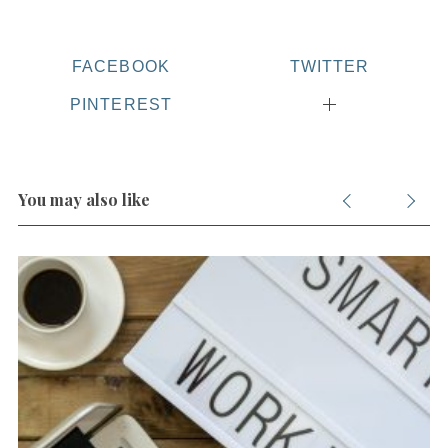
FACEBOOK
TWITTER
PINTEREST
You may also like
S
e
a
r
c