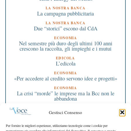
LA NOSTRA BANCA
La campagna pubblicitaria
LA NOSTRA BANCA
Due “storici” escono dal CdA
ECONOMIA
Nel semestre più duro degli ultimi 100 anni
crescono la raccolta, gli impieghi e i mutui
EDICOLA
L’edicola
ECONOMIA
«Per accedere al credito servono idee e progetti»
ECONOMIA
La crisi “morde” le imprese ma la Bcc non le
abbandona
PRIMO PIANO
Gestisci Consenso
Azzi fa visita al Consiglio
EDITORIALE DIRETTORE
Per fornire le migliori esperienze, utilizziamo tecnologie come i cookie per
Tanti numeri… Tanta sostanza
memorizzare e/o accedere alle informazioni del dispositivo. Il consenso a queste