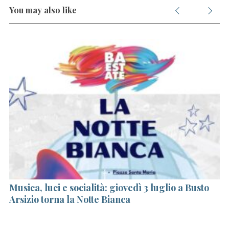
You may also like
S
e
a
r
c
h
f
o
on
Musica, luci e socialità: giovedì 3 luglio a Busto
L’
r
Arsizio torna la Notte Bianca
re
:
se
g