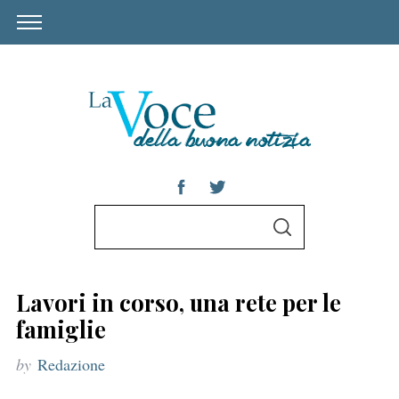
S
S
e
E
A
a
R
C
r
H
Lavori in corso, una rete per le
c
famiglie
h
by
Redazione
f
o