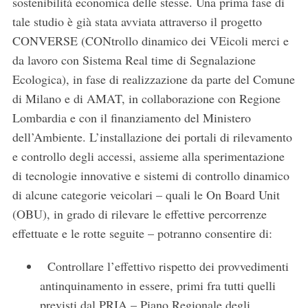
sostenibilità economica delle stesse. Una prima fase di
c
tale studio è già stata avviata attraverso il progetto
h
CONVERSE (CONtrollo dinamico dei VEicoli merci e
f
da lavoro con Sistema Real time di Segnalazione
o
r
Ecologica), in fase di realizzazione da parte del Comune
:
di Milano e di AMAT, in collaborazione con Regione
Lombardia e con il finanziamento del Ministero
dell’Ambiente. L’installazione dei portali di rilevamento
e controllo degli accessi, assieme alla sperimentazione
di tecnologie innovative e sistemi di controllo dinamico
di alcune categorie veicolari – quali le On Board Unit
(OBU), in grado di rilevare le effettive percorrenze
effettuate e le rotte seguite – potranno consentire di:
Controllare l’effettivo rispetto dei provvedimenti
antinquinamento in essere, primi fra tutti quelli
previsti dal PRIA – Piano Regionale degli