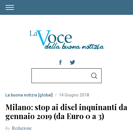
S
S
e
E
A
a
R
C
La buona notizia [global]
14 Giugno 2018
r
H
c
Milano: stop ai disel inquinanti da
h
gennaio 2019 (da Euro 0 a 3)
f
by
Redazione
o