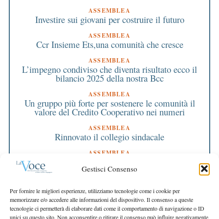
ASSEMBLEA
Investire sui giovani per costruire il futuro
ASSEMBLEA
Ccr Insieme Ets,una comunità che cresce
ASSEMBLEA
L’impegno condiviso che diventa risultato ecco il
bilancio 2025 della nostra Bcc
ASSEMBLEA
Un gruppo più forte per sostenere le comunità il
valore del Credito Cooperativo nei numeri
ASSEMBLEA
Rinnovato il collegio sindacale
ASSEMBLEA
Bilancio approvato all’unanimità e 2 milioni
Gestisci Consenso
destinati al territorio
EDITORIALE DIRETTORE
Per fornire le migliori esperienze, utilizziamo tecnologie come i cookie per
Crescere restando riconoscibili
memorizzare e/o accedere alle informazioni del dispositivo. Il consenso a queste
tecnologie ci permetterà di elaborare dati come il comportamento di navigazione o ID
EDITORIALE PRESIDENTE
unici su questo sito. Non acconsentire o ritirare il consenso può influire negativamente