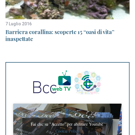
7 Luglio 2016
20
Barriera corallina: scoperte 15 “oasi di vita”
Un
inaspettate
la
Fai clic su "Accetto" per abilitare Youtube
Cookie Policy