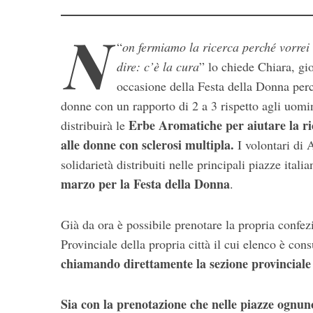
N
“
on fermiamo la ricerca perché vorrei 
dire: c’è la cura
” lo chiede Chiara, g
occasione della Festa della Donna perc
donne con un rapporto di 2 a 3 rispetto agli uomi
Erbe Aromatiche per aiutare la ric
distribuirà le
alle donne con sclerosi multipla.
I volontari di
S
solidarietà distribuiti nelle principali piazze italia
e
a
marzo per la Festa della Donna
.
r
c
Già da ora è possibile prenotare la propria confe
h
Provinciale della propria città il cui elenco è con
f
o
chiamando direttamente la sezione provinciale
r
:
Sia con la prenotazione che nelle piazze ognuno