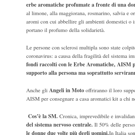
erbe aromatiche profumate a fronte di una do
al limone, alla maggiorana, rosmarino, salvia e ori
aromi con cui abbellire gli ambienti domestici o in
portano il profumo della solidarietà.
Le persone con sclerosi multipla sono state colpite
coronavirus: a causa della fragilità del sistema 
fondi raccolti con le Erbe Aromatiche, AISM pot
supporto alla persona ma soprattutto servirann
Angeli in Moto
Anche gli
offriranno il loro supp
AISM per consegnare a casa aromatici kit a chi ne
Cos’è la SM
.
Cronica, imprevedibile e invalidan
del sistema nervoso centrale.
Il 50% delle pers
le donne due volte più degli uomini.
In Italia s