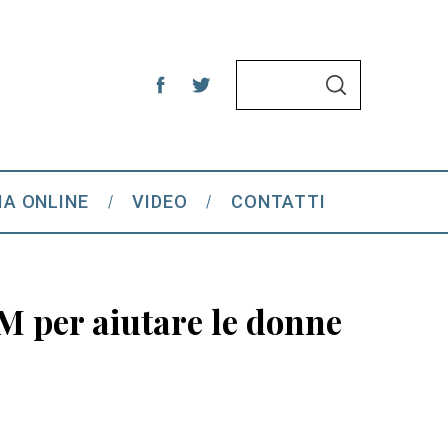
S
S
e
E
A
a
R
C
r
H
c
IA ONLINE
VIDEO
CONTATTI
h
f
o
r
SM per aiutare le donne
: