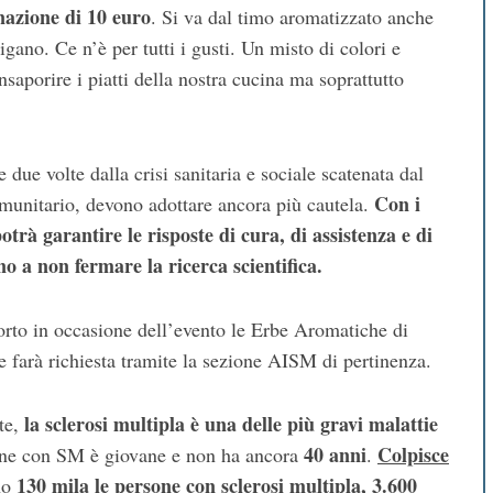
nazione di 10 euro
. Si va dal timo aromatizzato anche
gano. Ce n’è per tutti i gusti. Un misto di colori e
saporire i piatti della nostra cucina ma soprattutto
 due volte dalla crisi sanitaria e sociale scatenata dal
Con i
immunitario, devono adottare ancora più cautela.
rà garantire le risposte di cura, di assistenza e di
o a non fermare la ricerca scientifica.
orto in occasione dell’evento le Erbe Aromatiche di
 farà richiesta tramite la sezione AISM di pertinenza.
la sclerosi multipla è una delle più gravi malattie
te,
40 anni
Colpisce
one con SM è giovane e non ha ancora
.
130 mila le persone con sclerosi multipla, 3.600
ono