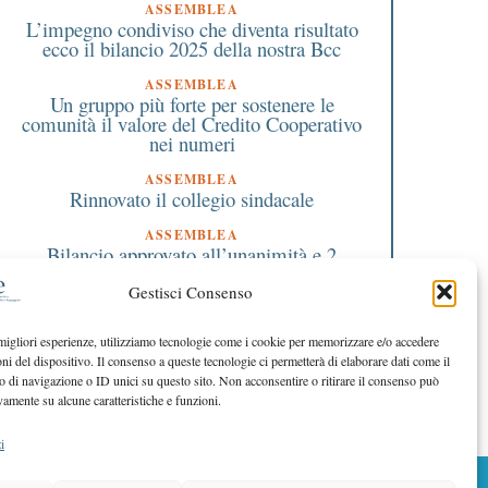
abitazione principale per la
ASSEMBLEA
maggior parte del periodo
L’impegno condiviso che diventa risultato
ecco il bilancio 2025 della nostra Bcc
che intercorre tra l’acquisto
 la vendita
ASSEMBLEA
Un gruppo più forte per sostenere le
comunità il valore del Credito Cooperativo
nei numeri
ASSEMBLEA
Rinnovato il collegio sindacale
ASSEMBLEA
Bilancio approvato all’unanimità e 2
milioni destinati al territorio
Gestisci Consenso
EDITORIALE DIRETTORE
Crescere restando riconoscibili
 migliori esperienze, utilizziamo tecnologie come i cookie per memorizzare e/o accedere
oni del dispositivo. Il consenso a queste tecnologie ci permetterà di elaborare dati come il
EDITORIALE PRESIDENTE
Costruire futuro insieme
di navigazione o ID unici su questo sito. Non acconsentire o ritirare il consenso può
vamente su alcune caratteristiche e funzioni.
i