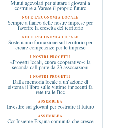
Mutui agevolati per aiutare i giovani a
costruire a Varese il proprio futuro
NOI E L'ECONOMIA LOCALE
Sempre a fianco delle nostre imprese per
favorire la crescita del territorio
NOI E L'ECONOMIA LOCALE
Sosteniamo formazione sul territorio per
creare competenze per le imprese
I NOSTRI PROGETTI
«Progetti locali, cuore cooperativo»: la
seconda call parte da 23 associazioni
I NOSTRI PROGETTI
Dalla memoria locale a un’azione di
sistema il libro sulle vittime innocenti fa
rete tra le Bcc
ASSEMBLEA
6 Luglio 2024
21 Maggio 2020
Investire sui giovani per costruire il futuro
Superbonus: niente tasse
Cassa integrazione, da
sulla plusvalenza se
Governo altre nove
ASSEMBLEA
Ccr Insieme Ets,una comunità che cresce
l’immobile è stato adibito ad
settimane