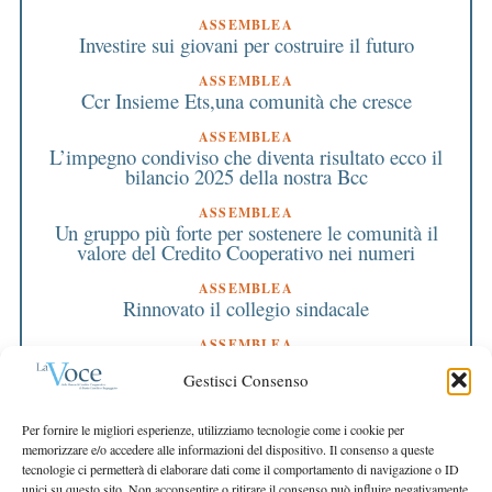
ASSEMBLEA
Investire sui giovani per costruire il futuro
ASSEMBLEA
Ccr Insieme Ets,una comunità che cresce
ASSEMBLEA
L’impegno condiviso che diventa risultato ecco il
bilancio 2025 della nostra Bcc
ASSEMBLEA
Un gruppo più forte per sostenere le comunità il
valore del Credito Cooperativo nei numeri
ASSEMBLEA
Rinnovato il collegio sindacale
ASSEMBLEA
Bilancio approvato all’unanimità e 2 milioni
Gestisci Consenso
destinati al territorio
EDITORIALE DIRETTORE
Per fornire le migliori esperienze, utilizziamo tecnologie come i cookie per
Crescere restando riconoscibili
memorizzare e/o accedere alle informazioni del dispositivo. Il consenso a queste
tecnologie ci permetterà di elaborare dati come il comportamento di navigazione o ID
EDITORIALE PRESIDENTE
unici su questo sito. Non acconsentire o ritirare il consenso può influire negativamente