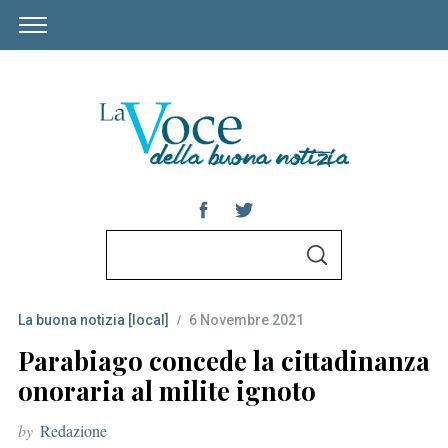
S
S
e
E
A
a
R
C
La buona notizia [local]
6 Novembre 2021
r
H
c
Parabiago concede la cittadinanza
h
onoraria al milite ignoto
f
by
Redazione
o