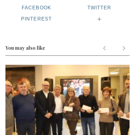
FACEBOOK
TWITTER
PINTEREST
S
e
a
r
You may also like
c
h
f
o
r
: