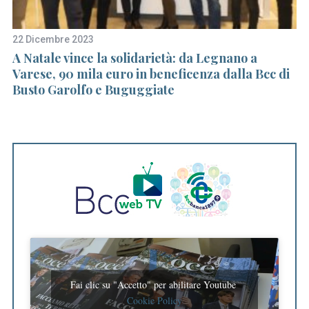
22 Dicembre 2023
15
li
A Natale vince la solidarietà: da Legnano a
A 
Varese, 90 mila euro in beneficenza dalla Bcc di
gr
Busto Garolfo e Buguggiate
“
Fai clic su "Accetto" per abilitare Youtube
Cookie Policy