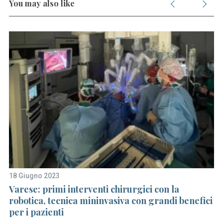
You may also like
18 Giugno 2023
22
Varese: primi interventi chirurgici con la
Be
robotica, tecnica mininvasiva con grandi benefici
n
per i pazienti