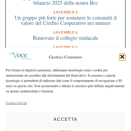
bilancio 2025 della nostra Bcc
ASSEMBLEA
Un gruppo più forte per sostenere le comunità il
valore del Credito Cooperativo nei numeri
ASSEMBLEA
Rinnovato il collegio sindacale
ASSEMBLEA
Bilancio approvato all’unanimità e 2 milioni
Gestisci Consenso
destinati al territorio
EDITORIALE DIRETTORE
Per fornire le migliori esperienze, utilizziamo tecnologie come i cookie per
Crescere restando riconoscibili
memorizzare e/o accedere alle informazioni del dispositivo. Il consenso a queste
tecnologie ci permetterà di elaborare dati come il comportamento di navigazione o ID
EDITORIALE PRESIDENTE
unici su questo sito. Non acconsentire o ritirare il consenso può influire negativamente
Costruire futuro insieme
su alcune caratteristiche e funzioni.
Gestisci servizi
ACCETTA
COPYRIGHT 2025 LA VOCE |
PRIVACY
&
COOKIE POLICY
DIRETTORE RESPONSABILE:
CHIARA PORTA
| REDAZIONE & GRAFICA: