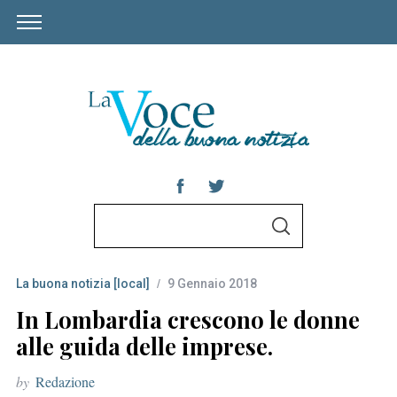
S
S
e
E
A
a
R
C
La buona notizia [local]
9 Gennaio 2018
r
H
c
In Lombardia crescono le donne
h
alle guida delle imprese.
f
by
Redazione
o