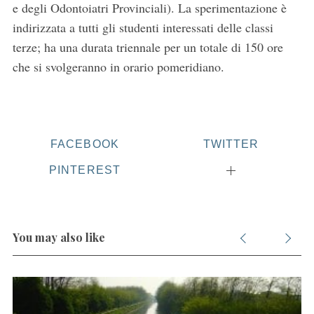
e degli Odontoiatri Provinciali). La sperimentazione è
indirizzata a tutti gli studenti interessati delle classi
terze; ha una durata triennale per un totale di 150 ore
che si svolgeranno in orario pomeridiano.
S
e
a
FACEBOOK
TWITTER
r
c
PINTEREST
h
f
o
r
You may also like
: