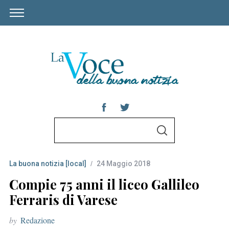
S
S
e
E
A
a
R
C
La buona notizia [local]
24 Maggio 2018
r
H
c
Compie 75 anni il liceo Gallileo
h
Ferraris di Varese
f
by
Redazione
o