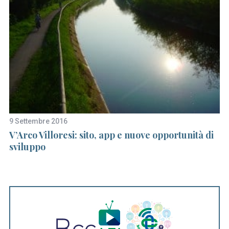
9 Settembre 2016
9 
r
V’Arco Villoresi: sito, app e nuove opportunità di
Il
sviluppo
Pa