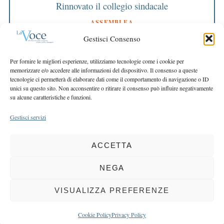
Rinnovato il collegio sindacale
ASSEMBLEA
Bilancio approvato all’unanimità e 2 milioni
Gestisci Consenso
destinati al territorio
EDITORIALE DIRETTORE
Per fornire le migliori esperienze, utilizziamo tecnologie come i cookie per
Crescere restando riconoscibili
memorizzare e/o accedere alle informazioni del dispositivo. Il consenso a queste
tecnologie ci permetterà di elaborare dati come il comportamento di navigazione o ID
EDITORIALE PRESIDENTE
unici su questo sito. Non acconsentire o ritirare il consenso può influire negativamente
Costruire futuro insieme
su alcune caratteristiche e funzioni.
Gestisci servizi
ACCETTA
COPYRIGHT 2025 LA VOCE |
PRIVACY
&
COOKIE POLICY
DIRETTORE RESPONSABILE:
CHIARA PORTA
| REDAZIONE & GRAFICA:
NEGA
EOIPSO.IT
| EDITORE:
BCC DI BUSTO GAROLFO E BUGUGGIATE
REGISTRAZIONE DEL TRIBUNALE DI MILANO N. 163 DEL 15 MARZO 2004
VISUALIZZA PREFERENZE
BACK TO TOP
Cookie Policy
Privacy Policy