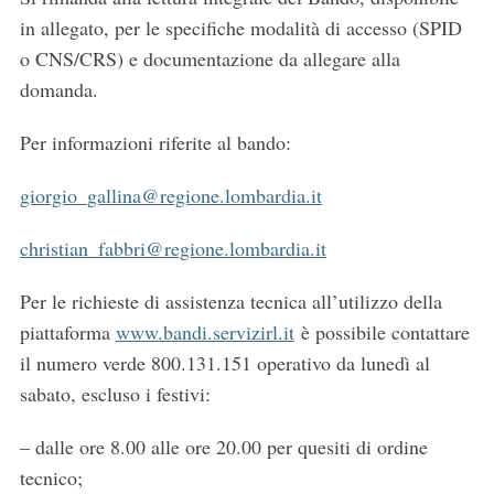
in allegato, per le specifiche modalità di accesso (SPID
o CNS/CRS) e documentazione da allegare alla
S
domanda.
e
a
Per informazioni riferite al bando:
r
c
giorgio_gallina@regione.lombardia.it
h
f
christian_fabbri@regione.lombardia.it
o
r
Per le richieste di assistenza tecnica all’utilizzo della
:
piattaforma
www.bandi.servizirl.it
è possibile contattare
il numero verde 800.131.151 operativo da lunedì al
sabato, escluso i festivi:
– dalle ore 8.00 alle ore 20.00 per quesiti di ordine
tecnico;