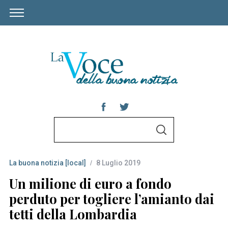
S
S
e
E
A
a
R
C
La buona notizia [local]
8 Luglio 2019
r
H
c
Un milione di euro a fondo
h
perduto per togliere l’amianto dai
f
tetti della Lombardia
o