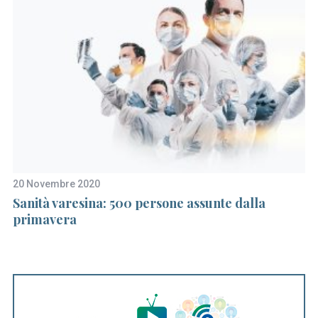
20 Novembre 2020
7 
Sanità varesina: 500 persone assunte dalla
C
primavera
d
bo