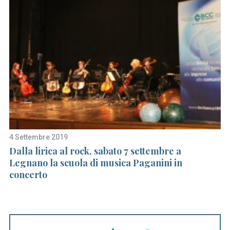
S
e
4 Settembre 2019
22
a
me
Dalla lirica al rock, sabato 7 settembre a
Os
r
Legnano la scuola di musica Paganini in
mo
c
concerto
h
f
o
r
: