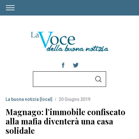
S
S
e
E
A
a
R
C
La buona notizia [local]
20 Giugno 2019
r
H
c
Magnago: l’immobile confiscato
h
alla mafia diventerà una casa
f
solidale
o