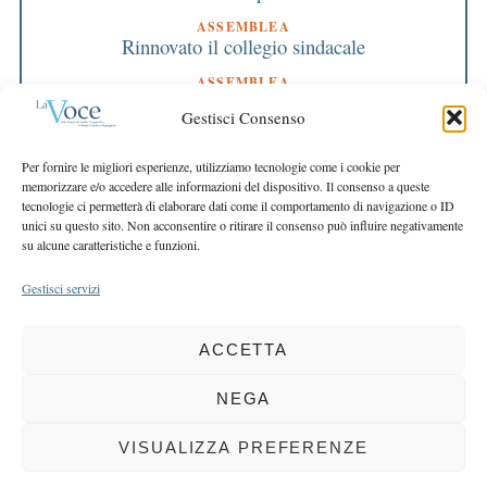
ASSEMBLEA
Rinnovato il collegio sindacale
ASSEMBLEA
Bilancio approvato all’unanimità e 2 milioni
Gestisci Consenso
destinati al territorio
EDITORIALE DIRETTORE
Per fornire le migliori esperienze, utilizziamo tecnologie come i cookie per
Crescere restando riconoscibili
memorizzare e/o accedere alle informazioni del dispositivo. Il consenso a queste
tecnologie ci permetterà di elaborare dati come il comportamento di navigazione o ID
EDITORIALE PRESIDENTE
unici su questo sito. Non acconsentire o ritirare il consenso può influire negativamente
Costruire futuro insieme
su alcune caratteristiche e funzioni.
Gestisci servizi
ACCETTA
COPYRIGHT 2025 LA VOCE |
PRIVACY
&
COOKIE POLICY
DIRETTORE RESPONSABILE:
CHIARA PORTA
| REDAZIONE & GRAFICA:
NEGA
EOIPSO.IT
| EDITORE:
BCC DI BUSTO GAROLFO E BUGUGGIATE
REGISTRAZIONE DEL TRIBUNALE DI MILANO N. 163 DEL 15 MARZO 2004
VISUALIZZA PREFERENZE
BACK TO TOP