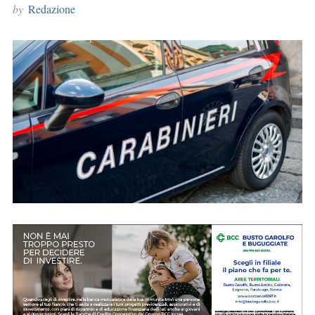
by
Redazione
r
: