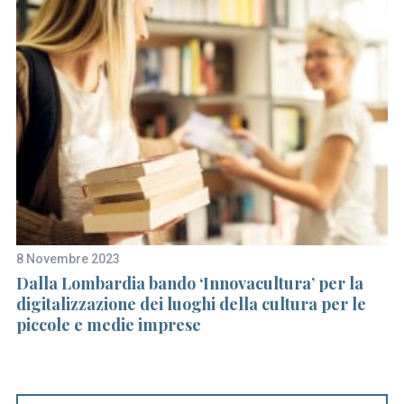
e
a
r
c
h
f
o
r
:
8 Novembre 2023
12
l
Dalla Lombardia bando ‘Innovacultura’ per la
A 
digitalizzazione dei luoghi della cultura per le
il
piccole e medie imprese
c