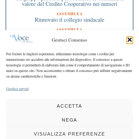
valore del Credito Cooperativo nei numeri
ASSEMBLEA
Rinnovato il collegio sindacale
ASSEMBLEA
Bilancio approvato all’unanimità e 2 milioni
Gestisci Consenso
destinati al territorio
EDITORIALE DIRETTORE
Per fornire le migliori esperienze, utilizziamo tecnologie come i cookie per
Crescere restando riconoscibili
memorizzare e/o accedere alle informazioni del dispositivo. Il consenso a queste
tecnologie ci permetterà di elaborare dati come il comportamento di navigazione o ID
EDITORIALE PRESIDENTE
unici su questo sito. Non acconsentire o ritirare il consenso può influire negativamente
Costruire futuro insieme
su alcune caratteristiche e funzioni.
Gestisci servizi
ACCETTA
COPYRIGHT 2025 LA VOCE |
PRIVACY
&
COOKIE POLICY
DIRETTORE RESPONSABILE:
CHIARA PORTA
| REDAZIONE & GRAFICA:
NEGA
EOIPSO.IT
| EDITORE:
BCC DI BUSTO GAROLFO E BUGUGGIATE
REGISTRAZIONE DEL TRIBUNALE DI MILANO N. 163 DEL 15 MARZO 2004
VISUALIZZA PREFERENZE