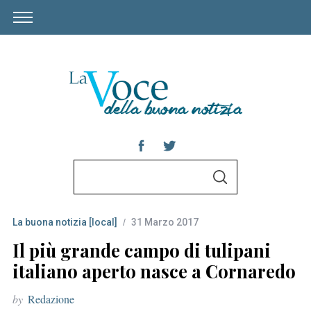
S
S
e
E
A
a
R
C
La buona notizia [local]
31 Marzo 2017
r
H
c
Il più grande campo di tulipani
h
italiano aperto nasce a Cornaredo
f
by
Redazione
o