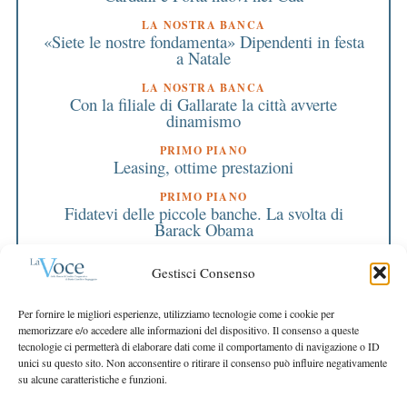
LA NOSTRA BANCA
«Siete le nostre fondamenta» Dipendenti in festa
a Natale
LA NOSTRA BANCA
Con la filiale di Gallarate la città avverte
dinamismo
PRIMO PIANO
Leasing, ottime prestazioni
PRIMO PIANO
Fidatevi delle piccole banche. La svolta di
Barack Obama
PRIMO PIANO
Gestisci Consenso
Ciao, caro amico Marino
EDITORIALE DIRETTORE
Per fornire le migliori esperienze, utilizziamo tecnologie come i cookie per
Sempre e comunque per il territorio
memorizzare e/o accedere alle informazioni del dispositivo. Il consenso a queste
tecnologie ci permetterà di elaborare dati come il comportamento di navigazione o ID
EDITORIALE PRESIDENTE
unici su questo sito. Non acconsentire o ritirare il consenso può influire negativamente
Un cuscinetto su cui contare
su alcune caratteristiche e funzioni.