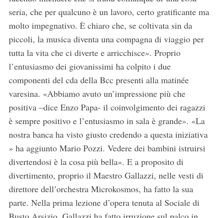
seria, che per qualcuno è un lavoro, certo gratificante ma
S
molto impegnativo. È chiaro che, se coltivata sin da
e
a
piccoli, la musica diventa una compagna di viaggio per
r
tutta la vita che ci diverte e arricchisce». Proprio
c
l’entusiasmo dei giovanissimi ha colpito i due
h
componenti del cda della Bcc presenti alla matinée
f
o
varesina. «Abbiamo avuto un’impressione più che
r
positiva –dice Enzo Papa- il coinvolgimento dei ragazzi
:
è sempre positivo e l’entusiasmo in sala è grande». «La
nostra banca ha visto giusto credendo a questa iniziativa
» ha aggiunto Mario Pozzi. Vedere dei bambini istruirsi
divertendosi è la cosa più bella». E a proposito di
divertimento, proprio il Maestro Gallazzi, nelle vesti di
direttore dell’orchestra Microkosmos, ha fatto la sua
parte. Nella prima lezione d’opera tenuta al Sociale di
Busto Arsizio, Gallazzi ha fatto irruzione sul palco in