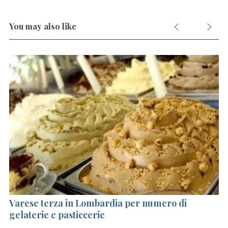
You may also like
no
Varese terza in Lombardia per numero di
Da
gelaterie e pasticcerie
O