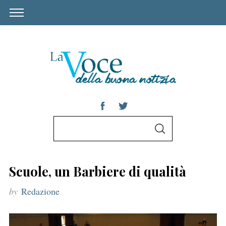
S
S
e
E
A
a
R
C
r
H
Scuole, un Barbiere di qualità
c
by
Redazione
h
f
o