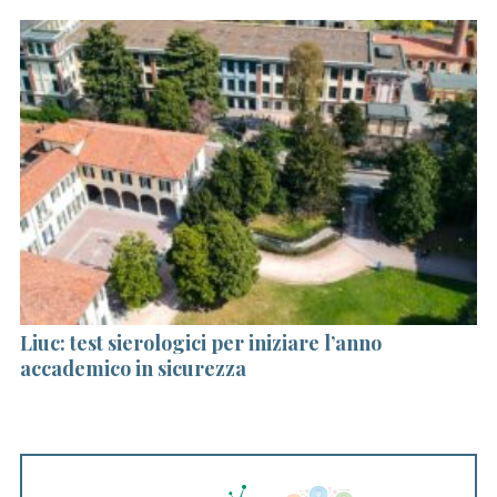
to
Liuc: test sierologici per iniziare l’anno
S
accademico in sicurezza
la
al