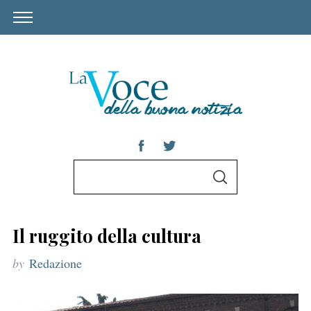
S
S
e
E
A
a
R
C
r
H
Il ruggito della cultura
c
by
Redazione
h
f
o