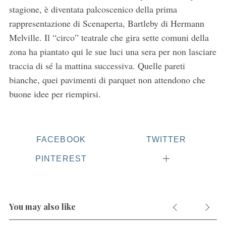
S
stagione, è diventata palcoscenico della prima
e
rappresentazione di Scenaperta, Bartleby di Hermann
a
r
Melville. Il “circo” teatrale che gira sette comuni della
c
zona ha piantato qui le sue luci una sera per non lasciare
h
traccia di sé la mattina successiva. Quelle pareti
f
bianche, quei pavimenti di parquet non attendono che
o
r
buone idee per riempirsi.
:
FACEBOOK
TWITTER
PINTEREST
You may also like