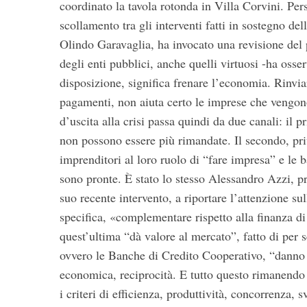
coordinato la tavola rotonda in Villa Corvini. Per
scollamento tra gli interventi fatti in sostegno del
Olindo Garavaglia, ha invocato una revisione del pa
degli enti pubblici, anche quelli virtuosi -ha osse
disposizione, significa frenare l’economia. Rinvia
pagamenti, non aiuta certo le imprese che vengono
d’uscita alla crisi passa quindi da due canali: il 
non possono essere più rimandate. Il secondo, priv
imprenditori al loro ruolo di “fare impresa” e le
sono pronte. È stato lo stesso Alessandro Azzi, p
suo recente intervento, a riportare l’attenzione s
specifica, «complementare rispetto alla finanza di
quest’ultima “dà valore al mercato”, fatto di per s
ovvero le Banche di Credito Cooperativo, “danno 
economica, reciprocità. E tutto questo rimanendo 
i criteri di efficienza, produttività, concorrenza,