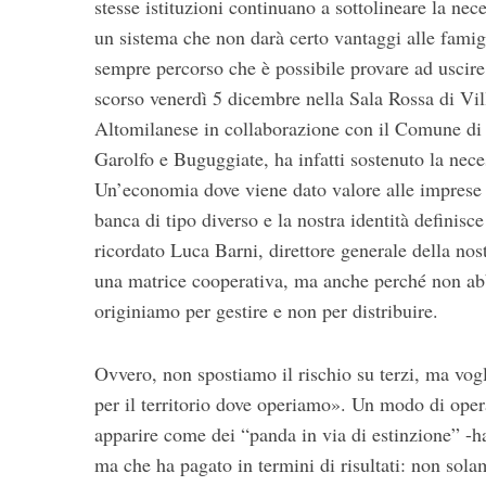
stesse istituzioni continuano a sottolineare la nece
un sistema che non darà certo vantaggi alle famig
S
sempre percorso che è possibile provare ad uscire 
e
scorso venerdì 5 dicembre nella Sala Rossa di Vil
a
Altomilanese in collaborazione con il Comune di 
r
c
Garolfo e Buguggiate, ha infatti sostenuto la nece
h
Un’economia dove viene dato valore alle imprese c
f
banca di tipo diverso e la nostra identità definisce
o
ricordato Luca Barni, direttore generale della no
r
:
una matrice cooperativa, ma anche perché non abb
originiamo per gestire e non per distribuire.
Ovvero, non spostiamo il rischio su terzi, ma vo
per il territorio dove operiamo». Un modo di oper
apparire come dei “panda in via di estinzione” -h
ma che ha pagato in termini di risultati: non sol