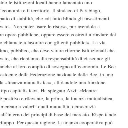
sino le istituzioni locali hanno lamentato uno
l’economia e il territorio. Il sindaco di Parabiago,
tto di stabilità, che «di fatto blinda gli investimenti
rvato-. Non poter usare le risorse, pur avendole a
re opere pubbliche, oppure essere costretti a rinviare dei
 chiamate a lavorare con gli enti pubblici». La via
primo, pubblico, che deve varare riforme istituzionali che
ato, che richiama alla responsabilità di ciascuno: gli
 banche al loro compito di sostegno all’economia. Le Bcc
residente della Federazione nazionale delle Bcc, in uno
ulla «finanza mutualistica», affidandole una funzione
 tipo capitalistico». Ha spiegato Azzi: «Mentre
é positivo e rilevante, la prima, la finanza mutualistica,
mercato a valori” quali mutualità, democrazia
all’interno dei principi di base del mercato. Rispettando
 sviluppo. Per questa ragione, la finanza cooperativa può