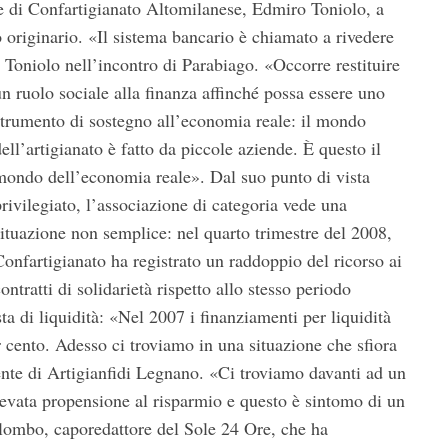
nte di Confartigianato Altomilanese, Edmiro Toniolo, a
 originario. «Il sistema bancario è chiamato a rivedere
tto Toniolo nell’incontro di Parabiago.
«Occorre restituire
un ruolo sociale alla finanza affinché possa essere uno
strumento di sostegno all’economia reale: il mondo
ell’artigianato è fatto da piccole aziende. È questo il
mondo dell’economia reale». Dal suo punto di vista
privilegiato, l’associazione di categoria vede una
situazione non semplice: nel quarto trimestre del 2008,
Confartigianato ha registrato un raddoppio del ricorso ai
ontratti di solidarietà rispetto allo stesso periodo
sta di liquidità: «Nel 2007 i finanziamenti per liquidità
r cento. Adesso ci troviamo in una situazione che sfiora
ente di Artigianfidi Legnano. «Ci troviamo davanti ad un
evata propensione al risparmio e questo è sintomo di un
olombo, caporedattore del Sole 24 Ore, che ha