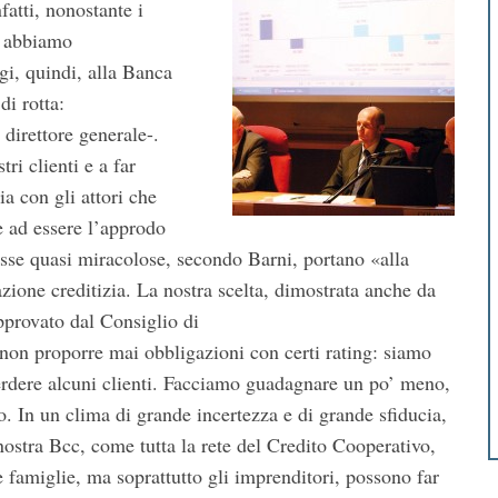
fatti, nonostante i
ni abbiamo
gi, quindi, alla Banca
i rotta:
 direttore generale-.
ri clienti e a far
ia con gli attori che
e ad essere l’approdo
esse quasi miracolose, secondo Barni, portano «alla
azione creditizia. La nostra scelta, dimostrata anche da
pprovato dal Consiglio di
 non proporre mai obbligazioni con certi rating: siamo
i perdere alcuni clienti. Facciamo guadagnare un po’ meno,
. In un clima di grande incertezza e di grande sfiducia,
 nostra Bcc, come tutta la rete del Credito Cooperativo,
e famiglie, ma soprattutto gli imprenditori, possono far