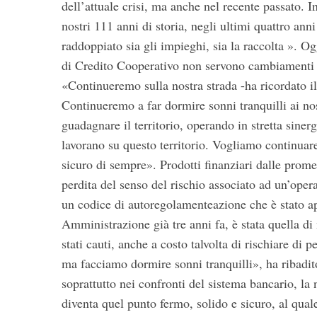
dell’attuale crisi, ma anche nel recente passato. In
nostri 111 anni di storia, negli ultimi quattro an
raddoppiato sia gli impieghi, sia la raccolta ». Og
di Credito Cooperativo non servono cambiamenti d
«Continueremo sulla nostra strada -ha ricordato il
Continueremo a far dormire sonni tranquilli ai nost
guadagnare il territorio, operando in stretta sinerg
lavorano su questo territorio. Vogliamo continuar
sicuro di sempre». Prodotti finanziari dalle prom
perdita del senso del rischio associato ad un’oper
un codice di autoregolamenteazione che è stato a
Amministrazione già tre anni fa, è stata quella di
stati cauti, anche a costo talvolta di rischiare d
ma facciamo dormire sonni tranquilli», ha ribadito
soprattutto nei confronti del sistema bancario, la
diventa quel punto fermo, solido e sicuro, al qual