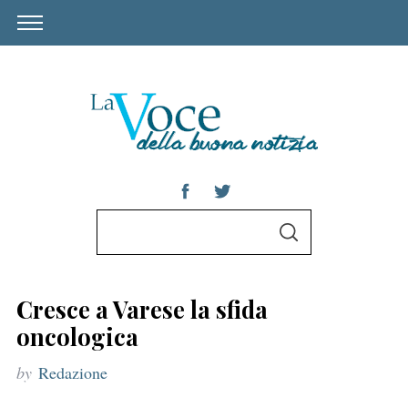
S
S
e
E
A
a
R
C
r
H
Cresce a Varese la sfida
c
oncologica
h
by
Redazione
f
o