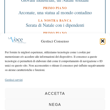
PRIMO PIANO
Arconate, una statua al mondo contadino
LA NOSTRA BANCA
Serata di Natale con i dipendenti
PRIMO PIANO
Contro la crisi, tavola rotonda degli artigiani
Gestisci Consenso
EDITORIALE DIRETTORE
Nuova organizzazione per un anno da
Per fornire le migliori esperienze, utilizziamo tecnologie come i cookie per
protagonisti
memorizzare e/o accedere alle informazioni del dispositivo. Il consenso a queste
tecnologie ci permetterà di elaborare dati come il comportamento di navigazione o ID
EDITORIALE PRESIDENTE
unici su questo sito. Non acconsentire o ritirare il consenso può influire negativamente
Ora c’è la riscoperta della nostra Bcc
su alcune caratteristiche e funzioni.
Gestisci servizi
ACCETTA
COPYRIGHT 2025 LA VOCE |
PRIVACY
&
COOKIE POLICY
DIRETTORE RESPONSABILE:
CHIARA PORTA
| REDAZIONE & GRAFICA:
NEGA
EOIPSO.IT
| EDITORE:
BCC DI BUSTO GAROLFO E BUGUGGIATE