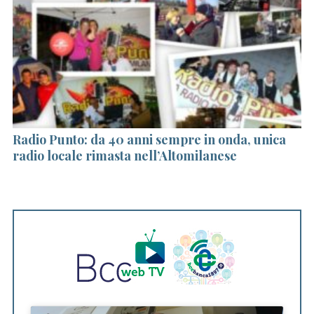
Radio Punto: da 40 anni sempre in onda, unica
Bc
radio locale rimasta nell’Altomilanese
mi
te