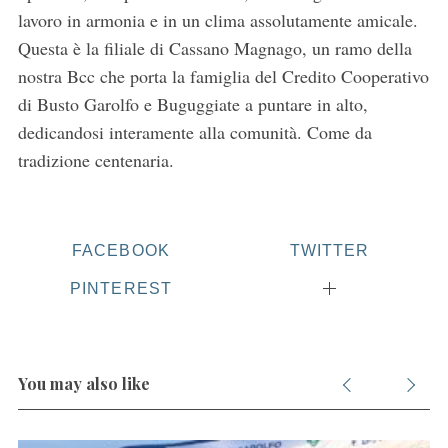
lavoro in armonia e in un clima assolutamente amicale.
Questa è la filiale di Cassano Magnago, un ramo della
nostra Bcc che porta la famiglia del Credito Cooperativo
di Busto Garolfo e Buguggiate a puntare in alto,
S
dedicandosi interamente alla comunità. Come da
e
tradizione centenaria.
a
r
c
h
FACEBOOK
TWITTER
f
o
PINTEREST
r
:
You may also like