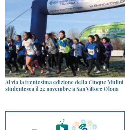
un
Al via la trentesima edizione della Cinque Mulini
L
studentesca il 22 novembre a San Vittore Olona
ne