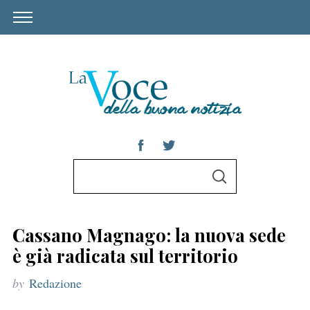
S
S
e
E
A
a
R
C
r
H
Cassano Magnago: la nuova sede
c
è già radicata sul territorio
h
by
Redazione
f
o