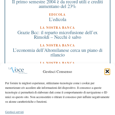
Il primo semestre 2004 è da record utili e crediti
aumentano del 23%
EDICOLA
L’edicola
LA NOSTRA BANCA
Grazie Bcc: il reparto microfusione dell’ex
Rimoldi – Necchi è salvo
LA NOSTRA BANCA
L’economia dell’Altomilanese cerca un piano di
rilancio
LA NOSTRA BANCA
Da oggi lo sviluppo economico fa rima con
Gestisci Consenso
semplicità e convenienza
EDITORIALE DIRETTORE
Per fornire le migliori esperienze, utilizziamo tecnologie come i cookie per
La nostra Bcc cresce in numeri e servizi
memorizzare e/o accedere alle informazioni del dispositivo. Il consenso a queste
tecnologie ci permetterà di elaborare dati come il comportamento di navigazione o ID
EDITORIALE PRESIDENTE
unici su questo sito. Non acconsentire o ritirare il consenso può influire negativamente
Il futuro si gioca superando i confini
su alcune caratteristiche e funzioni.
Gestisci servizi