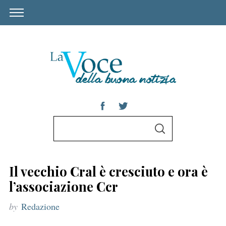
S
S
e
E
A
a
R
C
r
H
Il vecchio Cral è cresciuto e ora è
c
l’associazione Ccr
h
by
Redazione
f
o