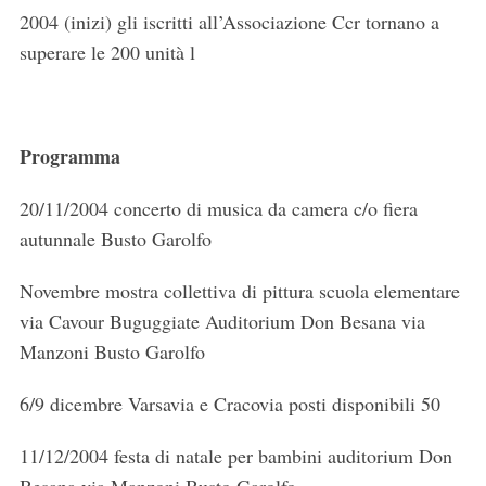
e
2004 (inizi) gli iscritti all’Associazione Ccr tornano a
a
superare le 200 unità l
r
c
h
f
Programma
o
r
:
20/11/2004 concerto di musica da camera c/o fiera
autunnale Busto Garolfo
Novembre mostra collettiva di pittura scuola elementare
via Cavour Buguggiate Auditorium Don Besana via
Manzoni Busto Garolfo
6/9 dicembre Varsavia e Cracovia posti disponibili 50
11/12/2004 festa di natale per bambini auditorium Don