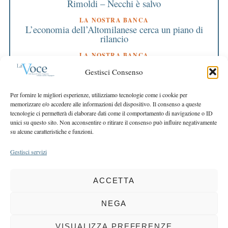
Rimoldi – Necchi è salvo
LA NOSTRA BANCA
L’economia dell’Altomilanese cerca un piano di
rilancio
LA NOSTRA BANCA
Da oggi lo sviluppo economico fa rima con
Gestisci Consenso
semplicità e convenienza
EDITORIALE DIRETTORE
Per fornire le migliori esperienze, utilizziamo tecnologie come i cookie per
La nostra Bcc cresce in numeri e servizi
memorizzare e/o accedere alle informazioni del dispositivo. Il consenso a queste
tecnologie ci permetterà di elaborare dati come il comportamento di navigazione o ID
EDITORIALE PRESIDENTE
unici su questo sito. Non acconsentire o ritirare il consenso può influire negativamente
Il futuro si gioca superando i confini
su alcune caratteristiche e funzioni.
Gestisci servizi
ACCETTA
COPYRIGHT 2025 LA VOCE |
PRIVACY
&
COOKIE POLICY
DIRETTORE RESPONSABILE:
CHIARA PORTA
| REDAZIONE & GRAFICA:
NEGA
EOIPSO.IT
| EDITORE:
BCC DI BUSTO GAROLFO E BUGUGGIATE
REGISTRAZIONE DEL TRIBUNALE DI MILANO N. 163 DEL 15 MARZO 2004
VISUALIZZA PREFERENZE