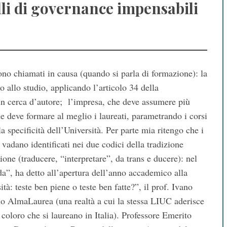
elli di governance impensabili
sono chiamati in causa (quando si parla di formazione): la
tto allo studio, applicando l’articolo 34 della
n cerca d’autore; l’impresa, che deve assumere più
e deve formare al meglio i laureati, parametrando i corsi
specificità dell’Università. Per parte mia ritengo che i
 vadano identificati nei due codici della tradizione
zione (traducere, “interpretare”, da trans e ducere): nel
nda”, ha detto all’apertura dell’anno accademico alla
tà: teste ben piene o teste ben fatte?”, il prof. Ivano
io AlmaLaurea (una realtà a cui la stessa LIUC aderisce
 coloro che si laureano in Italia). Professore Emerito