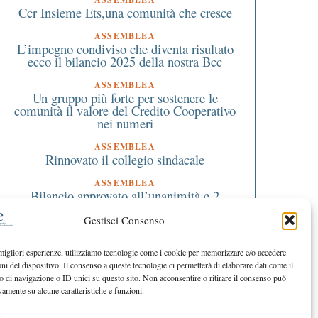
Ccr Insieme Ets,una comunità che cresce
ASSEMBLEA
L’impegno condiviso che diventa risultato
ecco il bilancio 2025 della nostra Bcc
ASSEMBLEA
Un gruppo più forte per sostenere le
comunità il valore del Credito Cooperativo
nei numeri
ASSEMBLEA
Rinnovato il collegio sindacale
ASSEMBLEA
Bilancio approvato all’unanimità e 2
milioni destinati al territorio
Gestisci Consenso
EDITORIALE DIRETTORE
Crescere restando riconoscibili
 migliori esperienze, utilizziamo tecnologie come i cookie per memorizzare e/o accedere
oni del dispositivo. Il consenso a queste tecnologie ci permetterà di elaborare dati come il
EDITORIALE PRESIDENTE
Costruire futuro insieme
di navigazione o ID unici su questo sito. Non acconsentire o ritirare il consenso può
vamente su alcune caratteristiche e funzioni.