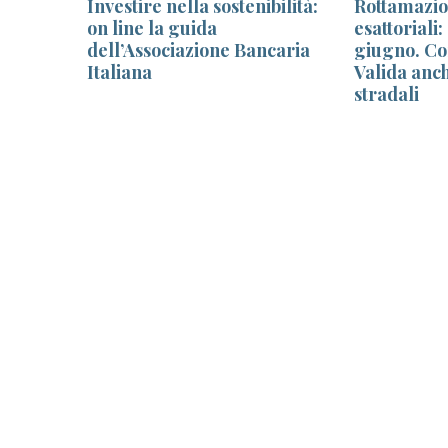
Investire nella sostenibilità:
Rottamazio
e
on line la guida
esattoriali:
dell’Associazione Bancaria
giugno. Co
Italiana
Valida anc
stradali