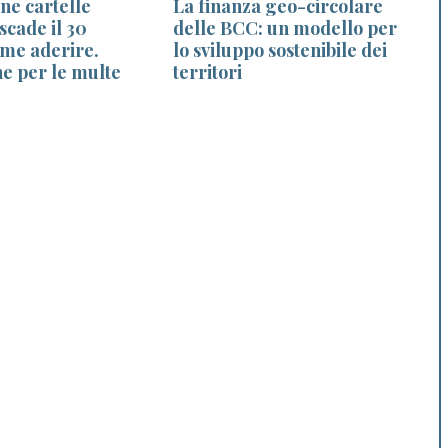
ne cartelle
La finanza geo-circolare
 scade il 30
delle BCC: un modello per
me aderire.
lo sviluppo sostenibile dei
c
he per le multe
territori