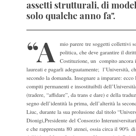
assetti strutturali, di mod
solo qualche anno fa".
“A
mio parere tre soggetti collettivi 
politica, che deve garantire il diri
Costituzione, un compito ancora i
laureati e pagarli adeguatamente; l’Università, ch
S
secondo la domanda. Insegnare a imparare: ecco la 
e
a
compiti permanenti e insostituibili dell’Università
r
(tradere, “affidare”, da trans e dare) e della tradu
c
segno dell’identità la prima, dell’alterità la seco
h
Liuc, durante la sua prolusione dal titolo “Universi
f
o
Dionigi,Presidente del Consorzio Interuniversitar
r
e che rappresenta 80 atenei, ossia circa il 90% di
: