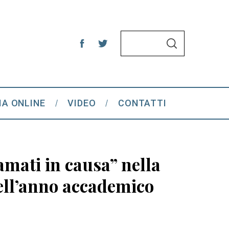
S
S
e
E
A
a
R
C
r
H
c
IA ONLINE
VIDEO
CONTATTI
h
f
o
r
iamati in causa” nella
:
dell’anno accademico