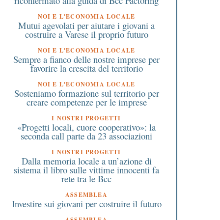
riconfermato alla guida di Bcc Factoring
Segnalazione di
StavoltaVoto.eu per fa
trasmissione errata
diventare virale la vogl
NOI E L'ECONOMIA LOCALE
orrispettivi: ecco cosa fare
andare a votare
Mutui agevolati per aiutare i giovani a
costruire a Varese il proprio futuro
NOI E L'ECONOMIA LOCALE
Sempre a fianco delle nostre imprese per
favorire la crescita del territorio
NOI E L'ECONOMIA LOCALE
Sosteniamo formazione sul territorio per
creare competenze per le imprese
I NOSTRI PROGETTI
«Progetti locali, cuore cooperativo»: la
seconda call parte da 23 associazioni
I NOSTRI PROGETTI
Dalla memoria locale a un’azione di
sistema il libro sulle vittime innocenti fa
rete tra le Bcc
ASSEMBLEA
Investire sui giovani per costruire il futuro
ASSEMBLEA