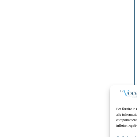
Per fornire le
alle informazi
comportamento 
influire negati