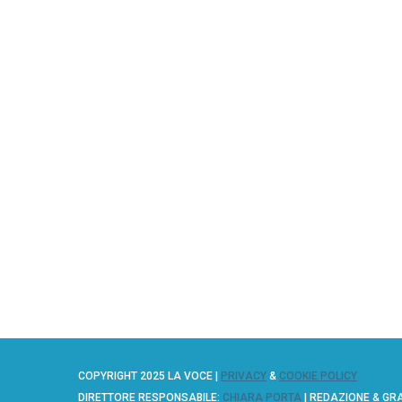
COPYRIGHT 2025 LA VOCE |
PRIVACY
&
COOKIE POLICY
DIRETTORE RESPONSABILE:
CHIARA PORTA
| REDAZIONE & GR