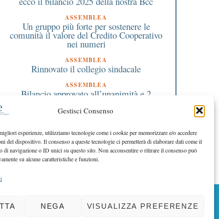
ecco il bilancio 2025 della nostra Bcc
ASSEMBLEA
Un gruppo più forte per sostenere le
comunità il valore del Credito Cooperativo
nei numeri
ASSEMBLEA
Rinnovato il collegio sindacale
ASSEMBLEA
Bilancio approvato all’unanimità e 2
milioni destinati al territorio
Gestisci Consenso
EDITORIALE DIRETTORE
Crescere restando riconoscibili
 migliori esperienze, utilizziamo tecnologie come i cookie per memorizzare e/o accedere
oni del dispositivo. Il consenso a queste tecnologie ci permetterà di elaborare dati come il
EDITORIALE PRESIDENTE
Costruire futuro insieme
di navigazione o ID unici su questo sito. Non acconsentire o ritirare il consenso può
vamente su alcune caratteristiche e funzioni.
i
BACK TO TOP
TTA
NEGA
VISUALIZZA PREFERENZE