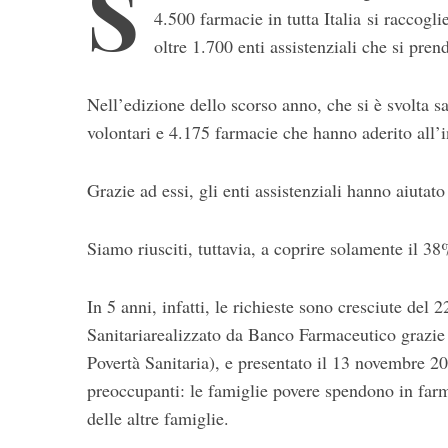
S
4.500 farmacie in tutta Italia si raccog
oltre 1.700 enti assistenziali che si pre
Nell’edizione dello scorso anno, che si è svolta sa
volontari e 4.175 farmacie che hanno aderito all’
Grazie ad essi, gli enti assistenziali hanno aiutat
S
e
a
Siamo riusciti, tuttavia, a coprire solamente il 3
r
c
In 5 anni, infatti, le richieste sono cresciute del 
h
f
Sanitariarealizzato da Banco Farmaceutico grazie a
o
Povertà Sanitaria), e presentato il 13 novembre 
r
preoccupanti: le famiglie povere spendono in farm
:
delle altre famiglie.