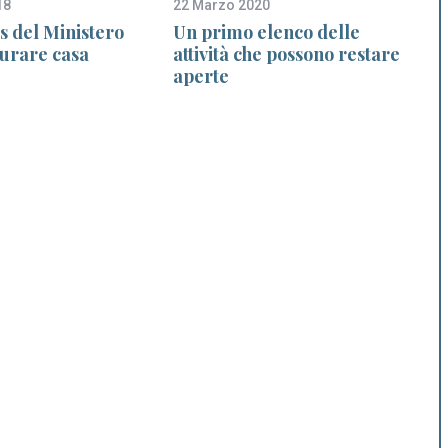
18
22 Marzo 2020
3
us del Ministero
Un primo elenco delle
turare casa
attività che possono restare
aperte