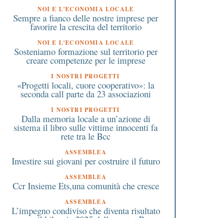
0 Aprile 2022
3 Marzo 2021
NOI E L'ECONOMIA LOCALE
Polizia: 12 regole per
Tribunale Ue conferm
Sempre a fianco delle nostre imprese per
proteggere i propri dati
bontà del Fondo
favorire la crescita del territorio
bancari
Interbancario di tutela
NOI E L'ECONOMIA LOCALE
depositi (FITD)
Sosteniamo formazione sul territorio per
creare competenze per le imprese
I NOSTRI PROGETTI
«Progetti locali, cuore cooperativo»: la
seconda call parte da 23 associazioni
I NOSTRI PROGETTI
Dalla memoria locale a un’azione di
sistema il libro sulle vittime innocenti fa
rete tra le Bcc
ASSEMBLEA
Investire sui giovani per costruire il futuro
ASSEMBLEA
Ccr Insieme Ets,una comunità che cresce
ASSEMBLEA
L’impegno condiviso che diventa risultato