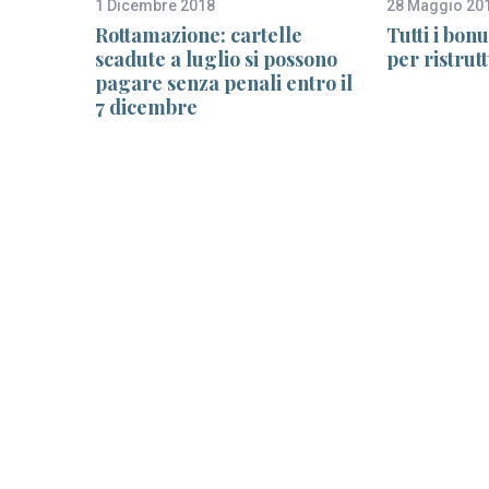
1 Dicembre 2018
28 Maggio 20
Rottamazione: cartelle
Tutti i bon
scadute a luglio si possono
per ristrut
a uno
pagare senza penali entro il
chi ha
7 dicembre
ze