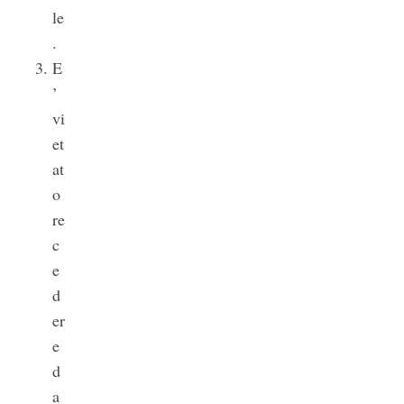
le
.
E
’
vi
et
at
o
re
c
e
d
er
e
d
a