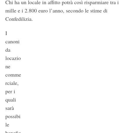
Chi ha un locale in affitto potrà così risparmiare tra i
mille e i 2.800 euro l’anno, secondo le stime di
Confedilizia.
I
canoni
da
locazio
ne
comme
rciale,
per i
quali
sarà
possibi
le
benefic