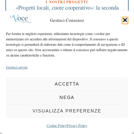
I NOSTRI PROGETTI
«Progetti locali, cuore cooperativo»: la seconda
call parte da 23 associazioni
Gestisci Consenso
I NOSTRI PROGETTI
Dalla memoria locale a un’azione di sistema il
libro sulle vittime innocenti fa rete tra le Bcc
Per fornire le migliori esperienze, utilizziamo tecnologie come i cookie per
memorizzare e/o accedere alle informazioni del dispositivo. Il consenso a queste
ASSEMBLEA
tecnologie ci permetterà di elaborare dati come il comportamento di navigazione o ID
Investire sui giovani per costruire il futuro
unici su questo sito. Non acconsentire o ritirare il consenso può influire negativamente
su alcune caratteristiche e funzioni.
ASSEMBLEA
Ccr Insieme Ets,una comunità che cresce
Gestisci servizi
ASSEMBLEA
L’impegno condiviso che diventa risultato ecco il
bilancio 2025 della nostra Bcc
ACCETTA
ASSEMBLEA
NEGA
Un gruppo più forte per sostenere le comunità il
valore del Credito Cooperativo nei numeri
VISUALIZZA PREFERENZE
ASSEMBLEA
Rinnovato il collegio sindacale
Cookie Policy
Privacy Policy
ASSEMBLEA