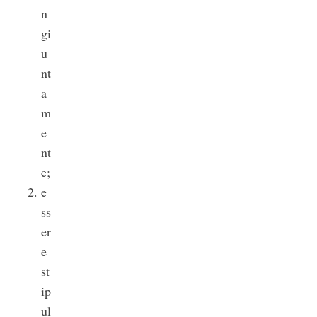
n
gi
u
nt
a
m
e
nt
e;
e
ss
er
e
st
ip
ul