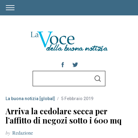
S
S
e
E
A
a
R
C
La buona notizia [global]
5 Febbraio 2019
r
H
c
Arriva la cedolare secca per
h
l’affitto di negozi sotto i 600 mq
f
by
Redazione
o