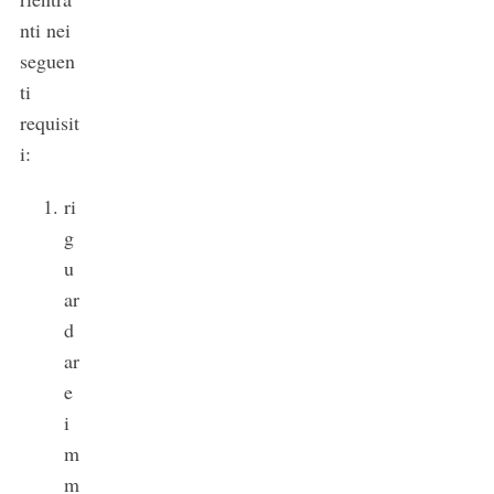
nti nei
seguen
ti
requisit
i:
ri
g
u
ar
d
ar
e
i
m
m