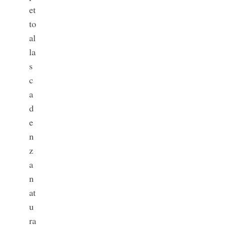
et
to
al
la
s
c
a
d
e
n
z
a
n
at
u
ra