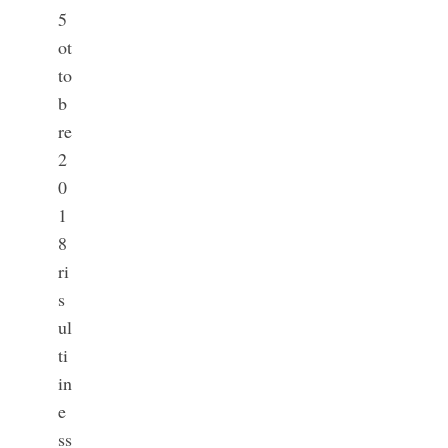
5
ot
to
b
re
2
0
S
1
e
8
a
ri
r
s
c
h
ul
f
ti
o
in
r
e
:
ss