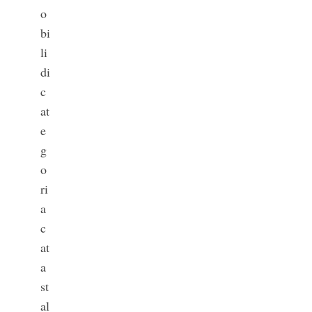
o
bi
li
di
c
at
e
g
o
ri
a
c
at
a
st
al