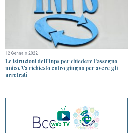
12 Gennaio 2022
21
one
Le istruzioni dell’Inps per chiedere l’assegno
S
ni
unico. Va richiesto entro giugno per avere gli
gl
arretrati
ri