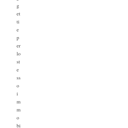
g
et
ti
e
p
er
lo
st
e
ss
o
i
m
m
o
bi