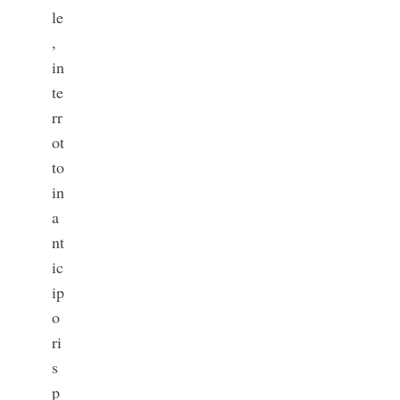
le
,
in
te
rr
ot
to
in
a
nt
ic
ip
o
ri
s
p