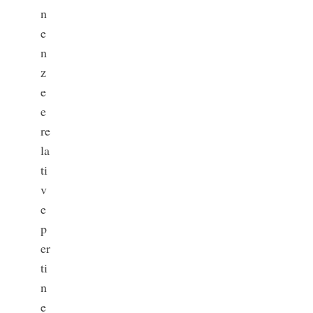
n
e
n
z
e
e
re
la
ti
v
e
p
er
ti
n
e